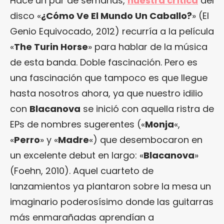
Hace un par de semanas,
nuestra crítica
del
disco «
¿Cómo Ve El Mundo Un Caballo?
» (El
Genio Equivocado, 2012) recurría a la película
«
The Turin Horse
» para hablar de la música
de esta banda. Doble fascinación. Pero es
una fascinación que tampoco es que llegue
hasta nosotros ahora, ya que nuestro idilio
con
Blacanova
se inició con aquella ristra de
EPs de nombres sugerentes («
Monja
«,
«
Perro
» y «
Madre
«) que desembocaron en
un excelente debut en largo: «
Blacanova
»
(Foehn, 2010). Aquel cuarteto de
lanzamientos ya plantaron sobre la mesa un
imaginario poderosísimo donde las guitarras
más enmarañadas aprendían a