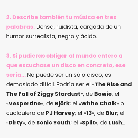
2. Describe también tu música en tres
palabras.
Densa, ruidista, cargada de un
humor surrealista, negro y ácido.
3. Si pudieras obligar al mundo entero a
que escuchase un disco en concreto, ese
sería…
No puede ser un sólo disco, es
demasiado difícil. Podría ser el «
The Rise and
The Fall of Ziggy Stardust
«, de
Bowie
; el
«
Vespertine
«, de
Björk
; el «
White Chalk
» o
cualquiera de
PJ Harvey
; el «
13
«, de
Blur
; el
«
Dirty
«, de
Sonic Youth
; el «
Split
«, de
Lush
…