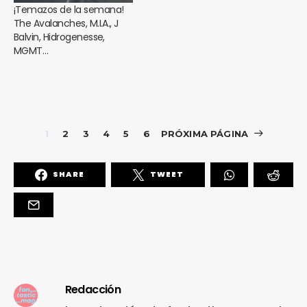
¡Temazos de la semana!
The Avalanches, M.I.A., J
Balvin, Hidrogenesse,
MGMT…
1
2
3
4
5
6
PRÓXIMA PÁGINA
SHARE
TWEET
Redacción