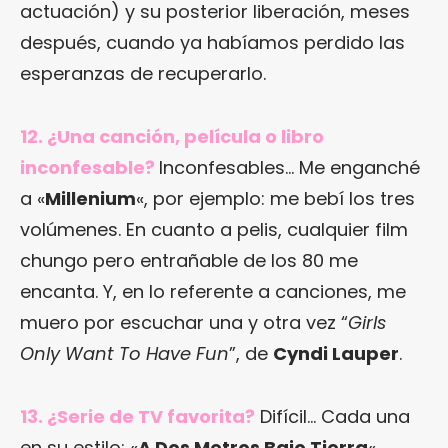
actuación) y su posterior liberación, meses
después, cuando ya habíamos perdido las
esperanzas de recuperarlo.
12. ¿Una canción, película o libro
inconfesable?
Inconfesables… Me enganché
a «
Millenium
«, por ejemplo: me bebí los tres
volúmenes. En cuanto a pelis, cualquier film
chungo pero entrañable de los 80 me
encanta. Y, en lo referente a canciones, me
muero por escuchar una y otra vez “
Girls
Only Want To Have Fun
”, de
Cyndi Lauper
.
13. ¿Serie de TV favorita?
Difícil… Cada una
en su estilo: «
A Dos Metros Bajo Tierra
«,