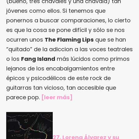
(bueno, tres chavales y una chavala) tan
jóvenes como ellos. Si tenemos que
ponernos a buscar comparaciones, lo cierto
es que la cosa se pone difícil y sólo se nos
ocurren unos
The Flaming Lips
que se han
“quitado” de la adiccion a las voces teatrales
o los
Fang Island
más lúcidos como primos
lejanos de los encabalgamientos entre
épicos y psicodélicos de este rock de
guitarras tan vicioso, tan accesible que
parece pop.
[
leer más
]
27. Lorena Álvarez y su