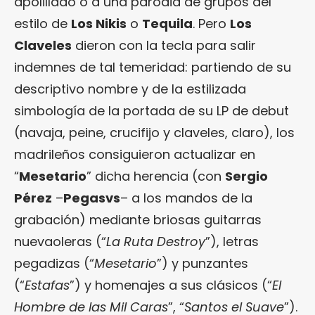
apolillado o a una parodia de grupos del
estilo de
Los Nikis
o
Tequila
. Pero
Los
Claveles
dieron con la tecla para salir
indemnes de tal temeridad: partiendo de su
descriptivo nombre y de la estilizada
simbología de la portada de su LP de debut
(navaja, peine, crucifijo y claveles, claro), los
madrileños consiguieron actualizar en
“
Mesetario
” dicha herencia (con
Sergio
Pérez
–
Pegasvs
– a los mandos de la
grabación) mediante briosas guitarras
nuevaoleras (“
La Ruta Destroy
”), letras
pegadizas (“
Mesetario
”) y punzantes
(“
Estafas
”) y homenajes a sus clásicos (“
El
Hombre de las Mil Caras
”, “
Santos el Suave
”).