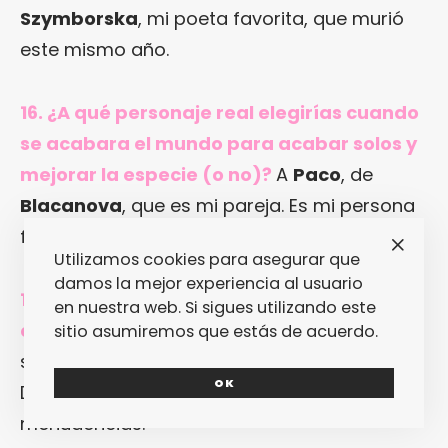
Szymborska
, mi poeta favorita, que murió
este mismo año.
16. ¿A qué personaje real elegirías cuando
se acabara el mundo para acabar solos y
mejorar la especie (o no)?
A
Paco
, de
Blacanova
, que es mi pareja. Es mi persona
favorita.
Utilizamos cookies para asegurar que
damos la mejor experiencia al usuario
17. Algo que no puede faltar nunca en tu
en nuestra web. Si sigues utilizando este
casa…
Pues, obviamente, libros. Y, en
sitio asumiremos que estás de acuerdo.
segundo lugar, discos (vinilos a ser posible).
OK
Después ya vienen la alimentación y otras
menudencias.