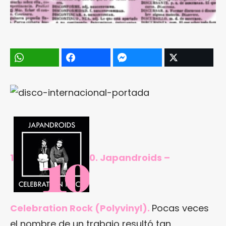
1
0. Japandroids –
Celebration Rock (Polyvinyl).
Pocas veces
el nombre de un trabajo resultó tan