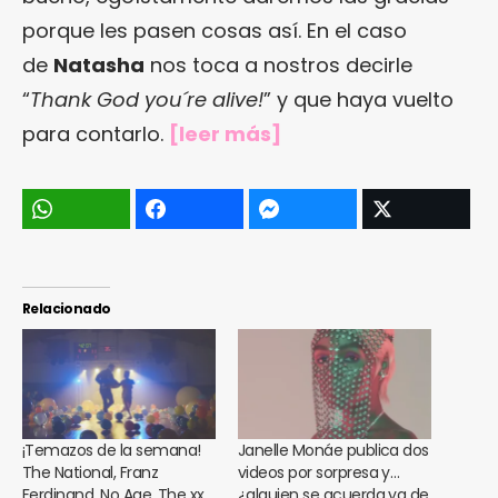
porque les pasen cosas así. En el caso
de
Natasha
nos toca a nostros decirle
“
Thank God you´re alive!
” y que haya vuelto
para contarlo.
[
leer más
]
Relacionado
¡Temazos de la semana!
Janelle Monáe publica dos
The National, Franz
videos por sorpresa y…
Ferdinand, No Age, The xx,
¿alguien se acuerda ya de