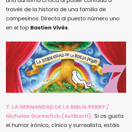
una durísima crítica al poder contada a
través de la historia de una familia de
campesinos. Directa al puesto número uno
en el top
Bastien Vivès
.
7. LA HERMANDAD DE LA BIBLIA PERRY /
Nicholas Gurewitch (Astiberri).
Si os gusta
el humor irónico, cínico y surrealista, estáis