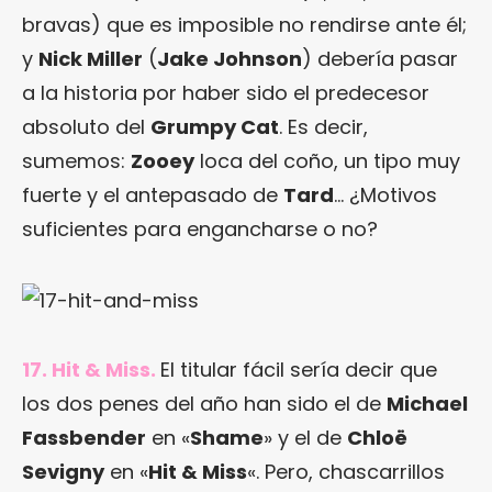
bravas) que es imposible no rendirse ante él;
y
Nick Miller
(
Jake Johnson
) debería pasar
a la historia por haber sido el predecesor
absoluto del
Grumpy Cat
. Es decir,
sumemos:
Zooey
loca del coño, un tipo muy
fuerte y el antepasado de
Tard
… ¿Motivos
suficientes para engancharse o no?
17. Hit & Miss.
El titular fácil sería decir que
los dos penes del año han sido el de
Michael
Fassbender
en «
Shame
» y el de
Chloë
Sevigny
en «
Hit & Miss
«. Pero, chascarrillos