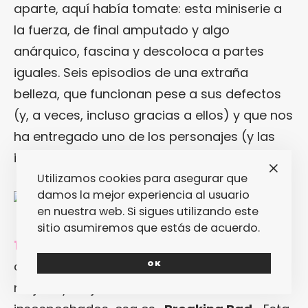
aparte, aquí había tomate: esta miniserie a
la fuerza, de final amputado y algo
anárquico, fascina y descoloca a partes
iguales. Seis episodios de una extraña
belleza, que funcionan pese a sus defectos
(y, a veces, incluso gracias a ellos) y que nos
ha entregado uno de los personajes (y las
interpretaciones) del año.
Utilizamos cookies para asegurar que
damos la mejor experiencia al usuario
en nuestra web. Si sigues utilizando este
sitio asumiremos que estás de acuerdo.
16. Breaking Bad.
Si hay una serie que a
OK
cada segundo de visionado que pasa
mejora y mejora hasta niveles