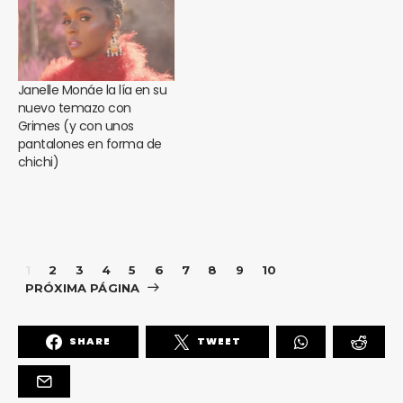
Janelle Monáe la lía en su
nuevo temazo con
Grimes (y con unos
pantalones en forma de
chichi)
1
2
3
4
5
6
7
8
9
10
PRÓXIMA PÁGINA
SHARE
TWEET