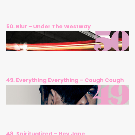
.
50. Blur – Under The Westway
49. Everything Everything – Cough Cough
48. Spiritualized – Hey Jane