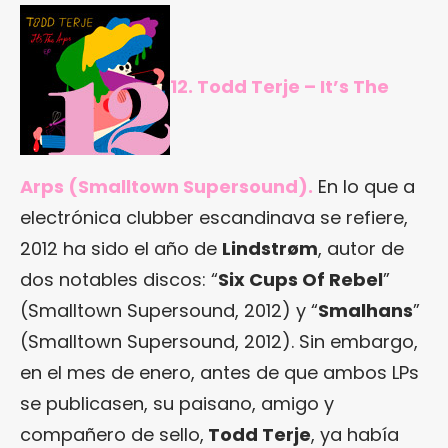
12. Todd Terje – It’s The
Arps (Smalltown Supersound).
En lo que a
electrónica clubber escandinava se refiere,
2012 ha sido el año de
Lindstrøm
, autor de
dos notables discos: “
Six Cups Of Rebel
”
(Smalltown Supersound, 2012) y “
Smalhans
”
(Smalltown Supersound, 2012). Sin embargo,
en el mes de enero, antes de que ambos LPs
se publicasen, su paisano, amigo y
compañero de sello,
Todd Terje
, ya había