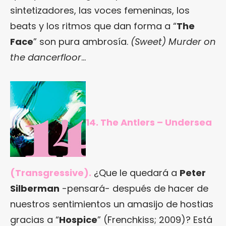
sintetizadores, las voces femeninas, los
beats y los ritmos que dan forma a “
The
Face
” son pura ambrosía.
(Sweet) Murder on
the dancerfloor
…
14. The Antlers – Undersea
(Transgressive).
¿Que le quedará a
Peter
Silberman
-pensará- después de hacer de
nuestros sentimientos un amasijo de hostias
gracias a “
Hospice
” (Frenchkiss; 2009)? Está