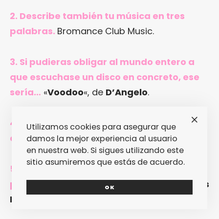
2. Describe también tu música en tres
palabras.
Bromance Club Music.
3. Si pudieras obligar al mundo entero a
que escuchase un disco en concreto, ese
sería…
«
Voodoo
«, de
D’Angelo
.
4. ¿Último disco que compraste y que,
Utilizamos cookies para asegurar que
además, te emocionó?
«
Future
«, de
Pluto
.
damos la mejor experiencia al usuario
en nuestra web. Si sigues utilizando este
sitio asumiremos que estás de acuerdo.
5. ¿El disco que esperas con más ganas
para los próximos meses?
«
Plush (Remixes
OK
By Ame & Jacques Lu Cont)
«, de
Tiga
.