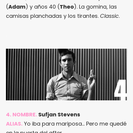
(
Adam
) y años 40 (
Theo
). La gomina, las
camisas planchadas y los tirantes.
Classic
.
.
4. NOMBRE.
Sufjan Stevens
ALIAS.
Yo iba para mariposa… Pero me quedé
en la puerta del after.