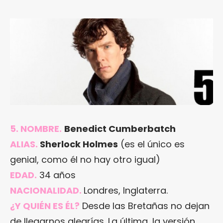
5. NOMBRE.
Benedict Cumberbatch
ALIAS.
Sherlock Holmes
(es el único es
genial, como él no hay otro igual)
E
DAD.
34 años
NACIONALIDAD.
Londres, Inglaterra.
¿Y QUIÉN ES ÉL?
Desde las Bretañas no dejan
de llegarnos alegrías. La última, la versión