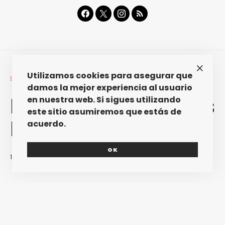
Utilizamos cookies para asegurar que
ESPECIALES
FANTASTIC 2010
LISTAS
MÚSICA
damos la mejor experiencia al usuario
Fantastic 2010. Discos
en nuestra web. Si sigues utilizando
este sitio asumiremos que estás de
Nacionales
acuerdo.
OK
13/12/2010
REDACCIÓN