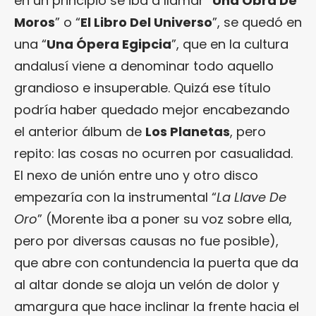
en un principio se iba a llamar “
Una Obra De
Moros
” o “
El Libro Del Universo
”, se quedó en
una “
Una Ópera Egipcia
”, que en la cultura
andalusí viene a denominar todo aquello
grandioso e insuperable. Quizá ese título
podría haber quedado mejor encabezando
el anterior álbum de
Los Planetas
, pero
repito: las cosas no ocurren por casualidad.
El nexo de unión entre uno y otro disco
empezaría con la instrumental “
La Llave De
Oro
” (Morente iba a poner su voz sobre ella,
pero por diversas causas no fue posible),
que abre con contundencia la puerta que da
al altar donde se aloja un velón de dolor y
amargura que hace inclinar la frente hacia el