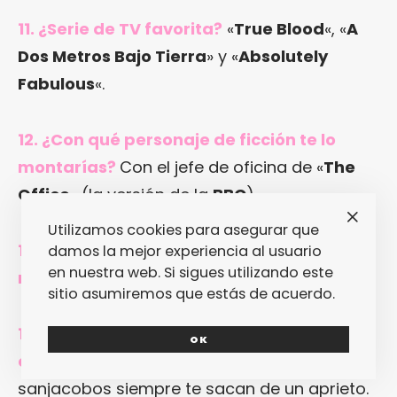
11. ¿Serie de TV favorita?
«
True Blood
«, «
A
Dos Metros Bajo Tierra
» y «
Absolutely
Fabulous
«.
12. ¿Con qué personaje de ficción te lo
montarías?
Con el jefe de oficina de «
The
Office
» (la versión de la
BBC
).
Utilizamos cookies para asegurar que
13. ¿A qué celebridad muerta habría que
damos la mejor experiencia al usuario
en nuestra web. Si sigues utilizando este
resucitar?
A
Nikola Tesla
.
sitio asumiremos que estás de acuerdo.
14. ¿Qué será lo último que hagas cuando
OK
el mundo se acabe en 2012?
Unos
sanjacobos siempre te sacan de un aprieto.