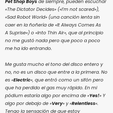
Pet Shop Boys
de siempre, pueden escuchar
«The Dictator Decides» («I’m not scared»),
«Sad Robot World» (una canción lenta sin
caer en la ñoñería de «It Always Comes As
A Suprise») o «Into Thin Air», que al principio
no me gustó nada pero que poco a poco
me ha ido entrando.
Me gusta mucho el tono del disco entero y
no, no es un disco que entre a la primera. No
es «
Electric
«, que entró como un sifón pero
que ha perdido el gas muy rápido. En mi
pódium estaría algo por encima de «
Yes!
» Y
algo por debajo de «
Very
» y «
Relentless
«.
Tengo la sensación de que estoy