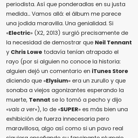
periodista. Así que ponderadlas en su justa
medida… Vamos allá: el álbum me parece
una jodida maravilla. Una genialidad. Si
«
Electric
» (X2, 2013) surgió precisamente de
la necesidad de demostrar que
Neil Tennant
y
Chris Lowe
todavía tenían atrapado el
rayo (por si alguien no conoce la historia:
alguien dejó un comentario en
iTunes Store
diciendo que «
Elysium
» era un zurullo y que
sonaba a viejos agonizantes esperando la
muerte,
Tennat
se lo tomó a pecho y dijo
«
vais a ver
«), lo de «
SUPER
» es más bien una
exhibición de fuerza innecesaria pero
maravillosa, algo así como si un pavo real
siguiera enseñando su fascinante plumaje