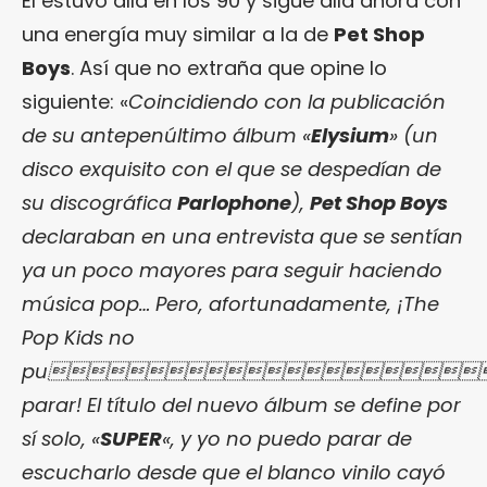
Él estuvo allá en los 90 y sigue allá ahora con
una energía muy similar a la de
Pet Shop
Boys
. Así que no extraña que opine lo
siguiente: «
Coincidiendo con la publicación
de su antepenúltimo álbum «
Elysium
» (un
disco exquisito con el que se despedían de
su discográfica
Parlophone
),
Pet Shop Boys
declaraban en una entrevista que se sentían
ya un poco mayores para seguir haciendo
música pop… Pero, afortunadamente, ¡The
Pop Kids no
pu
parar! El título del nuevo álbum se define por
sí solo, «
SUPER
«, y yo no puedo parar de
escucharlo desde que el blanco vinilo cayó