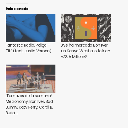
Relacionado
Fantastic Radio. Poliça –
¿Se ha marcado Bon Iver
Tiff (feat. Justin Vernon)
un Kanye West a lo folk en
«22, A Million»?
¡Temazos de la semana!
Metronomy, Bon Iver, Bad
Bunny, Katy Perry, Cardi B,
Burial…