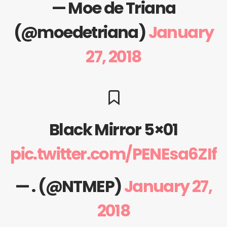
— Moe de Triana
(@moedetriana)
January
27, 2018
Black Mirror 5×01
pic.twitter.com/PENEsa6ZIf
— . (@NTMEP)
January 27,
2018