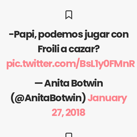
-Papi, podemos jugar con
Froili a cazar?
pic.twitter.com/BsL1y0FMnR
— Anita Botwin
(@AnitaBotwin)
January
27, 2018