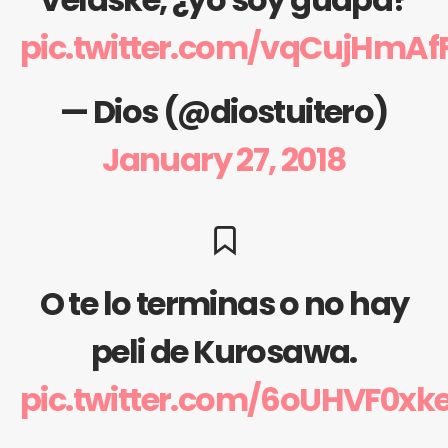
pic.twitter.com/vqCujHmAf
— Dios (@diostuitero)
January 27, 2018
O te lo terminas o no hay
peli de Kurosawa.
pic.twitter.com/6oUHVF0xk