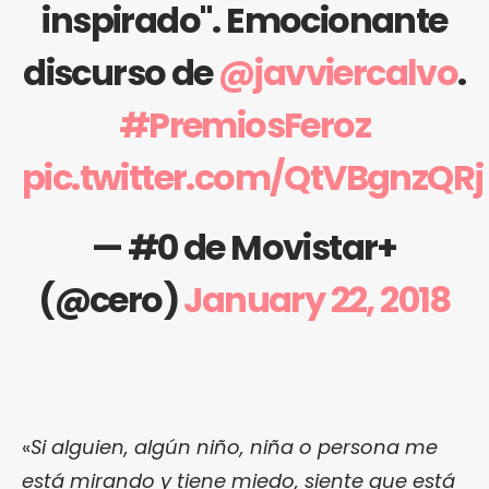
inspirado". Emocionante
discurso de
@javviercalvo
.
#PremiosFeroz
pic.twitter.com/QtVBgnzQRj
— #0 de Movistar+
(@cero)
January 22, 2018
«
Si alguien, algún niño, niña o persona me
está mirando y tiene miedo, siente que está