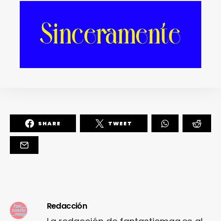
Rigoberta Bandini vs
Tanxugueiras… ¿Quién
debería representarnos en
Eurovision 2022?
SHARE
TWEET
Redacción