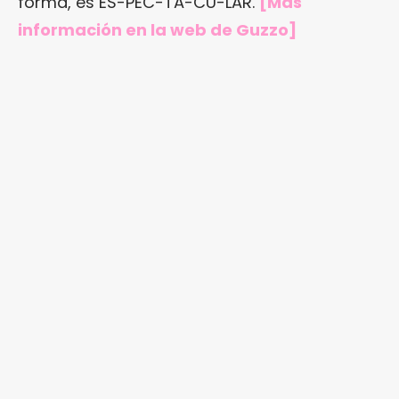
forma, es ES-PEC-TA-CU-LAR.
[Más
información en
la web de Guzzo
]