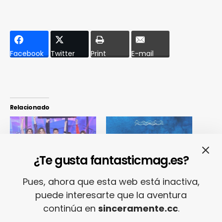
Facebook
Twitter
Print
E-mail
Relacionado
¿Te gusta fantasticmag.es?
Ordenamos de más a
Estas son nuestras 10
Pues, ahora que esta web está inactiva,
menos infecto los 9
favoritas de Eurovision
temas que podríamos
2018 (y la de España no es
puede interesarte que la aventura
llevar a Eurovisión
una de ellas)
continúa en
sinceramente.cc
.