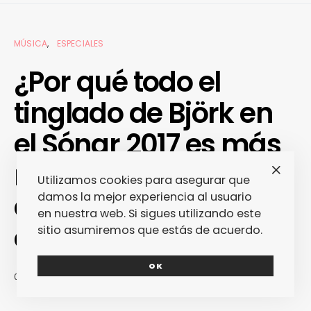
MÚSICA
ESPECIALES
¿Por qué todo el
tinglado de Björk en
el Sónar 2017 es más
relevante que una
Utilizamos cookies para asegurar que
actuación de la diva
damos la mejor experiencia al usuario
en nuestra web. Si sigues utilizando este
en cualquier festival?
sitio asumiremos que estás de acuerdo.
OK
09/05/2017
REDACCIÓN