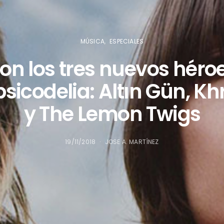
MÚSICA
ESPECIALES
son los tres nuevos héroe
sicodelia: Altın Gün, K
y The Lemon Twigs
19/11/2018
JOSE A. MARTÍNEZ