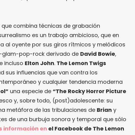
so que combina técnicas de grabación
 surrealismo es un trabajo ambicioso, que en
al oyente por sus giros rítmicos y melódicos
h-glam-pop-rock derivado de
David Bowie
,
e incluso
Elton John
.
The Lemon Twigs
ad sus influencias que van contra los
ontemporáneo y cualquier tendencia moderna
ol”
una especie de
“The Rocky Horror Picture
iesco y, sobre todo, (post)adolescente: su
a metáfora de las tribulaciones de
Brian
y
ntes de una burbuja sonora y temporal que sólo
s información en
el Facebook de The Lemon