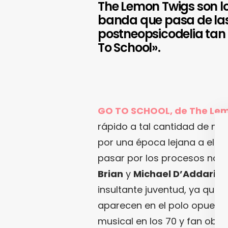
The Lemon Twigs son lo
banda que pasa de las
postneopsicodelia tan 
To School».
GO TO SCHOOL, de The Lem
rápido a tal cantidad de m
por una época lejana a ellos
pasar por los procesos natu
Brian
y
Michael D’Addario
e
insultante juventud, ya que 
aparecen en el polo opuest
musical en los 70 y fan obs