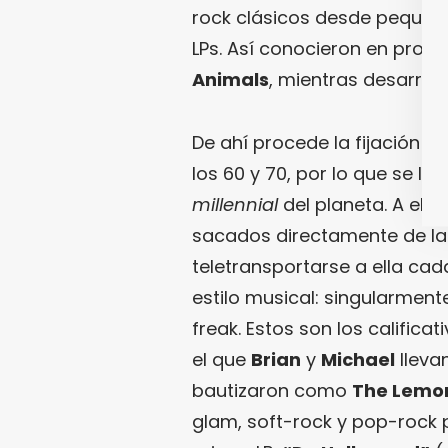
rock clásicos desde pequeño
LPs. Así conocieron en prof
Animals
, mientras desarroll
De ahí procede la fijación d
los 60 y 70, por lo que se l
millennial
del planeta. A ell
sacados directamente de l
teletransportarse a ella cada
estilo musical: singularment
freak. Estos son los calific
el que
Brian
y
Michael
llevan
bautizaron como
The Lemo
glam, soft-rock y pop-rock