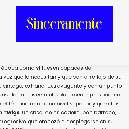
s al reproducir en casa su gran colección de
undidad también a
The Beach Boys
o
The
aban su talento multi-instrumental y vocal.
e los
D’Addario
por los sonidos y la estética de
es puede considerar los
millennial
menos
o contribuye su aspecto e indumentaria,
a época como si fuesen capaces de
 vez que lo necesitan y que son el reflejo de su
e vintage, extraño, extravagante y con un punto
ativos de un universo absolutamente personal en
 el término retro a un nivel superior y que ellos
n Twigs
, un crisol de psicodelia, pop barroco,
 progresivo que empezó a desplegarse en su