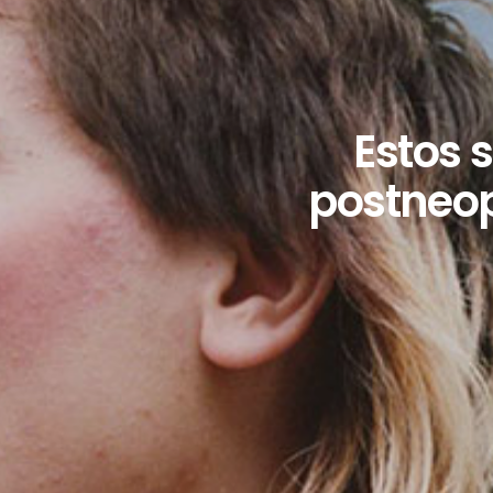
Estos 
postneop