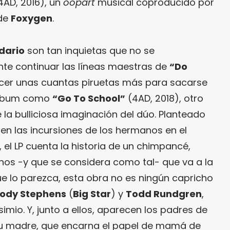
4AD, 2016), un
oopart
musical coproducido por
 de
Foxygen
.
dario
son tan inquietas que no se
e continuar las líneas maestras de
“Do
cer unas cuantas piruetas más para sacarse
 álbum como
“Go To School”
(4AD, 2018), otro
e la bulliciosa imaginación del dúo. Planteado
en las incursiones de los hermanos en el
, el LP cuenta la historia de un chimpancé,
os -y que se considera como tal- que va a la
e lo parezca, esta obra no es ningún capricho
ody Stephens
(
Big Star
) y
Todd Rundgren
,
imio. Y, junto a ellos, aparecen los padres de
su madre, que encarna el papel de mamá de