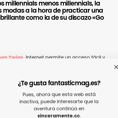
s millennials menos millennials, la
 modas a la hora de practicar una
brillante como la de su discazo «Go
on Twigs.
Internet permite un acceso fácil y
úsica que los más jóvenes pueden apasionarse
 a través de sus canciones a golpe de click, sin
rales de escucha y asimilación. Los hermanos
¿Te gusta fantasticmag.es?
ncajan perfectamente en ese perfil por su
Pues, ahora que esta web está
rondan los 20 años de edad. Pero ellos
inactiva, puede interesarte que la
o de esa teoría: su padre, afamado compositor
aventura continúa en
esivo de
The Beatles
, los introdujo en el pop y el
sinceramente.cc
.