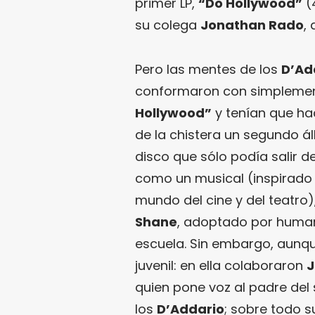
primer LP,
“Do Hollywood”
(
su colega
Jonathan Rado
,
Pero las mentes de los
D’Ad
conformaron con simplement
Hollywood”
y tenían que ha
de la chistera un segundo
disco que sólo podía salir d
como un musical (inspirado 
mundo del cine y del teatro)
Shane
, adoptado por human
escuela. Sin embargo, aunqu
juvenil: en ella colaboraron
J
quien pone voz al padre del s
los
D’Addario
; sobre todo 