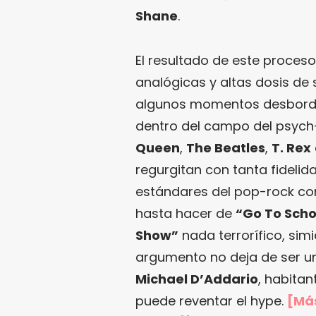
Shane
.
El resultado de este proce
analógicas y altas dosis de
algunos momentos desborda 
dentro del campo del psyc
Queen
,
The Beatles
,
T. Rex
regurgitan con tanta fidelid
estándares del pop-rock c
hasta hacer de
“Go To Scho
Show”
nada terrorífico, sim
argumento no deja de ser un
Michael D’Addario
, habita
puede reventar el hype.
[Má