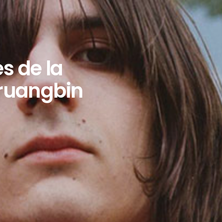
s de la
hruangbin