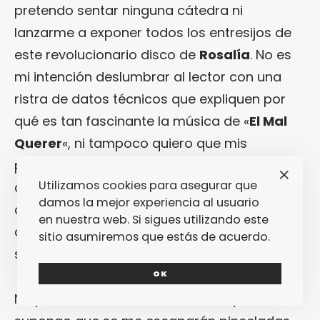
pretendo sentar ninguna cátedra ni
lanzarme a exponer todos los entresijos de
este revolucionario disco de
Rosalía
. No es
mi intención deslumbrar al lector con una
ristra de datos técnicos que expliquen por
qué es tan fascinante la música de «
El Mal
Querer
«, ni tampoco quiero que mis
palabras se centren en explicar ese
Utilizamos cookies para asegurar que
concepto que recorre el álbum canción a
damos la mejor experiencia al usuario
canción, ordenándolas con una narratividad
en nuestra web. Si sigues utilizando este
concreta y difusa a la vez, pero siempre
sitio asumiremos que estás de acuerdo.
subyugante.
OK
No pretendo hacer todo eso, aunque