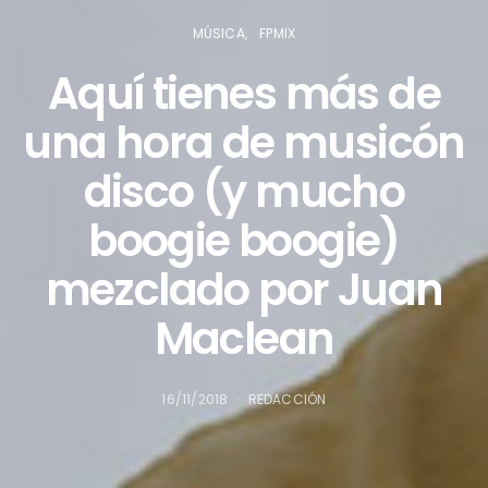
MÚSICA
FPMIX
Aquí tienes más de
una hora de musicón
disco (y mucho
boogie boogie)
mezclado por Juan
Maclean
16/11/2018
REDACCIÓN