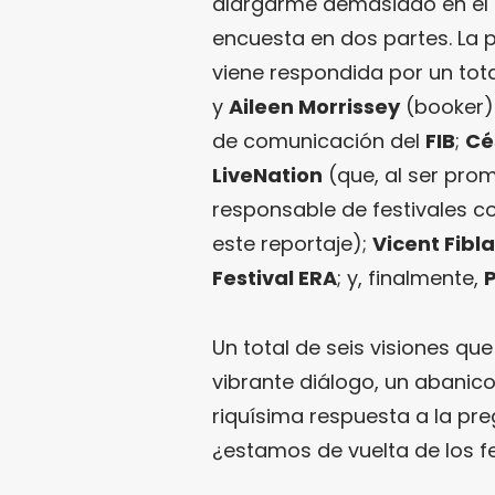
alargarme demasiado en el t
encuesta en dos partes. La 
viene respondida por un tota
y
Aileen Morrissey
(booker)
de comunicación del
FIB
;
Cé
LiveNation
(que, al ser pro
responsable de festivales 
este reportaje);
Vicent Fibla
Festival ERA
; y, finalmente,
Un total de seis visiones que
vibrante diálogo, un abanic
riquísima respuesta a la pr
¿estamos de vuelta de los fe