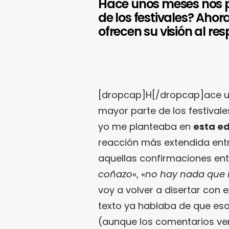
Hace unos meses nos 
de los festivales? Ahor
ofrecen su visión al res
[dropcap]H[/dropcap]ace un
mayor parte de los festivale
yo me planteaba en
esta ed
reacción más extendida entr
aquellas confirmaciones ent
coñazo
«, «
no hay nada que 
voy a volver a disertar con 
texto ya hablaba de que es
(aunque los comentarios ven