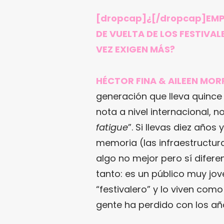
[dropcap]¿[/dropcap]EMPE
DE VUELTA DE LOS FESTIVAL
VEZ EXIGEN MÁS?
HÉCTOR FINA & AILEEN MORR
generación que lleva quince 
nota a nivel internacional, n
fatigue
”. Si llevas diez años
memoria (las infraestructur
algo no mejor pero sí difere
tanto: es un público muy jo
“festivalero” y lo viven co
gente ha perdido con los añ