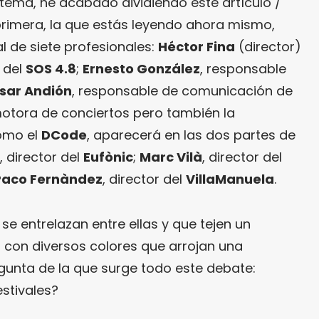
ema, he acabado dividiendo este artículo /
primera, la que estás leyendo ahora mismo,
l de siete profesionales:
Héctor Fina
(director)
 del
SOS 4.8
;
Ernesto González
, responsable
sar Andión
, responsable de comunicación de
motora de conciertos pero también la
como el
DCode
, aparecerá en las dos partes de
, director del
Eufònic
;
Marc Vilà
, director del
Paco Fernàndez
, director del
VillaManuela
.
 se entrelazan entre ellas y que tejen un
o con diversos colores que arrojan una
egunta de la que surge todo este debate:
stivales?