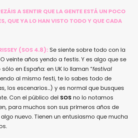
ZÁIS A SENTIR QUE LA GENTE ESTÁ UN POCO
ES, QUE YA LO HAN VISTO TODO Y QUE CADA
ISSEY (SOS 4.8):
Se siente sobre todo con la
O veinte años yendo a festis. Y es algo que se
o sólo en España: en UK lo llaman “
festival
 yendo al mismo festi, te lo sabes todo de
as, los escenarios…) y es normal que busques
nte. Con el público del
SOS
no lo notamos
ven, para muchos son sus primeros años de
mo algo nuevo. Tienen un entusiasmo que mucha
os.