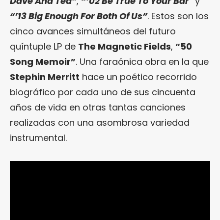
Dave And Ted”
,
“’02 Be True To Your Bar
” y
“’13 Big Enough For Both Of Us”
. Estos son los
cinco avances simultáneos del futuro
quíntuple LP de
The Magnetic Fields
,
“50
Song Memoir”
. Una faraónica obra en la que
Stephin Merritt
hace un poético recorrido
biográfico por cada uno de sus cincuenta
años de vida en otras tantas canciones
realizadas con una asombrosa variedad
instrumental.