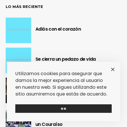
LO MÁS RECIENTE
Adiós con el corazón
Se cierra un pedazo de vida
Utilizamos cookies para asegurar que
damos la mejor experiencia al usuario
OUR Fest 2024 convirtió a Ourense en
en nuestra web. Si sigues utilizando este
la capital del Cool Britannia
sitio asumiremos que estás de acuerdo.
OK
Nuestra crónica confirma que Paredes
de Coura 2024 no fue un festival, sino
un Couraíso