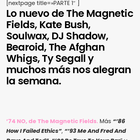
[nextpage title=»PARTE 1″ ]
Lo nuevo de The Magnetic
Fields, Kate Bush,
Soulwax, DJ Shadow,
Bearoid, The Afghan
Whigs, Ty Segall y
muchos más nos alegran
la semana.
’74 NO, de The Magnetic Fields.
Más
“’86
How I Failed Ethics”
,
“’93 Me And Fred And