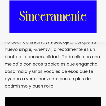
ENEMY, de Bearoid.
¿A ti también te ha
parecido siempre que la música de
Bearoid
emana una sexualidad bastante cálida (por
no decir calentorra)? Pues, ojito, porque su
nuevo single, «
Enemy
«, directamente es un
canto a la pansexualidad… Todo ello con una
melodía con ecos tropicales que engancha
cosa mala y unos vocales de esos que te
ayudan a ver el horizonte con un plus de
optimismo y buen rollo.