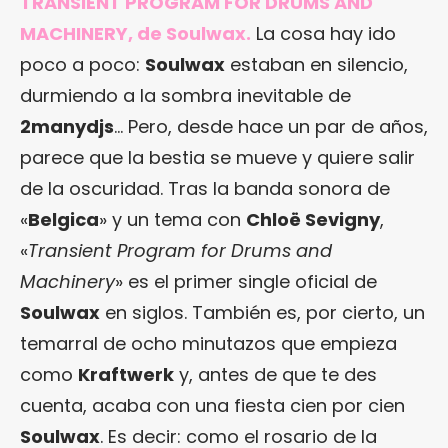
TRANSIENT PROGRAM FOR DRUMS AND
MACHINERY, de Soulwax.
La cosa hay ido
poco a poco:
Soulwax
estaban en silencio,
durmiendo a la sombra inevitable de
2manydjs
… Pero, desde hace un par de años,
parece que la bestia se mueve y quiere salir
de la oscuridad. Tras la banda sonora de
«
Belgica
» y un tema con
Chloë Sevigny
,
«
Transient Program for Drums and
Machinery
» es el primer single oficial de
Soulwax
en siglos. También es, por cierto, un
temarral de ocho minutazos que empieza
como
Kraftwerk
y, antes de que te des
cuenta, acaba con una fiesta cien por cien
Soulwax
. Es decir: como el rosario de la