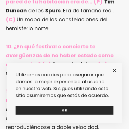
pared de tu habitación era de… (P)
Tim
Duncan
de los
Spurs
. Era de tamaño real.
(C)
Un mapa de las constelaciones del
hemisferio norte.
10. ¿En qué festival o concierto te
avergüenzas de no haber estado como
espectador? (P)
En
Justin Bieber
.
(C)
Cuando vino
Juan Gabriel
a Chihuahua.
Utilizamos cookies para asegurar que
damos la mejor experiencia al usuario
en nuestra web. Si sigues utilizando este
11. La cosa más rara que te ha pasado en
sitio asumiremos que estás de acuerdo.
un concierto (tuyo)…
Una vez, en un
concierto nos falló la computadora y se
OK
quedo un loop mal grabado
reproduciéndose a doble velocidad.