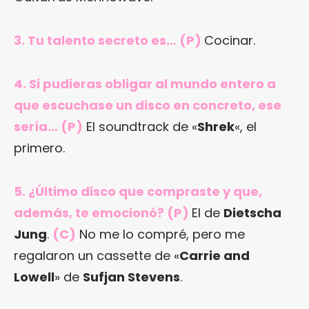
3. Tu talento secreto es… (P)
Cocinar.
4. Si pudieras obligar al mundo entero a
que escuchase un disco en concreto, ese
sería… (P)
El soundtrack de «
Shrek
«, el
primero.
5. ¿Último disco que compraste y que,
además, te emocionó? (P)
El de
Dietscha
Jung
.
(C)
No me lo compré, pero me
regalaron un cassette de «
Carrie and
Lowell
» de
Sufjan Stevens
.