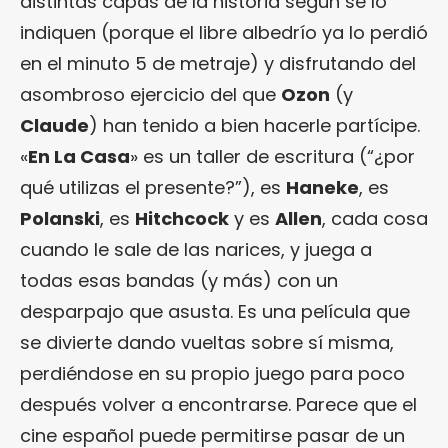
distintas capas de la historia según se lo
indiquen (porque el libre albedrío ya lo perdió
en el minuto 5 de metraje) y disfrutando del
asombroso ejercicio del que
Ozon
(y
Claude
) han tenido a bien hacerle partícipe.
«
En La Casa
» es un taller de escritura (“¿por
qué utilizas el presente?”), es
Haneke
, es
Polanski
, es
Hitchcock
y es
Allen
, cada cosa
cuando le sale de las narices, y juega a
todas esas bandas (y más) con un
desparpajo que asusta. Es una película que
se divierte dando vueltas sobre sí misma,
perdiéndose en su propio juego para poco
después volver a encontrarse. Parece que el
cine español puede permitirse pasar de un