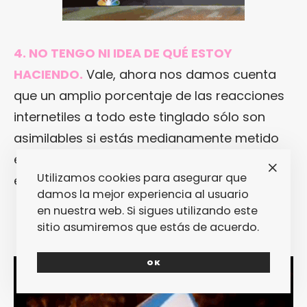
4. NO TENGO NI IDEA DE QUÉ ESTOY
HACIENDO.
Vale, ahora nos damos cuenta
que un amplio porcentaje de las reacciones
internetiles a todo este tinglado sólo son
asimilables si estás medianamente metido
en el rollo meme. Pero, bueno, más allá de
Utilizamos cookies para asegurar que
eso, eso se explica por sí solo, ¿no?
damos la mejor experiencia al usuario
en nuestra web. Si sigues utilizando este
sitio asumiremos que estás de acuerdo.
OK