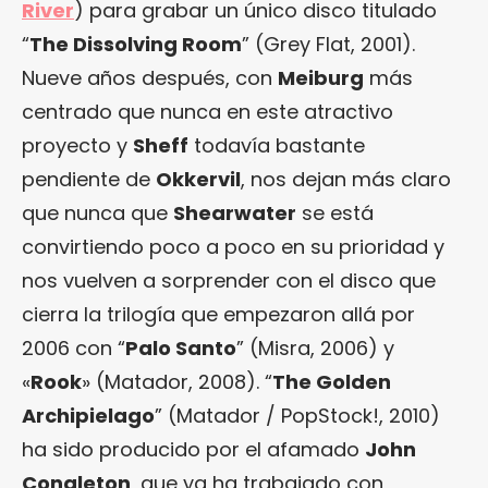
River
) para grabar un único disco titulado
“
The Dissolving Room
” (Grey Flat, 2001).
Nueve años después, con
Meiburg
más
centrado que nunca en este atractivo
proyecto y
Sheff
todavía bastante
pendiente de
Okkervil
, nos dejan más claro
que nunca que
Shearwater
se está
convirtiendo poco a poco en su prioridad y
nos vuelven a sorprender con el disco que
cierra la trilogía que empezaron allá por
2006 con “
Palo Santo
” (Misra, 2006) y
«
Rook
» (Matador, 2008). “
The Golden
Archipielago
” (Matador / PopStock!, 2010)
ha sido producido por el afamado
John
Congleton
, que ya ha trabajado con