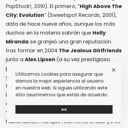
PopStock!, 2010). El primero, “
High Above The
City: Evolution
” (Sweetspot Records, 2001),
data de hace nueve años, aunque los más
duchos en la materia sabrán que
Holly
Miranda
se granjeó una gran reputación
tras formar en 2004
The Jealous Girlfriends
junto a
Alex Lipsen
(a su vez prestigioso
productor de, por ejemplo,
TV On The Radio
Utilizamos cookies para asegurar que
y
Yeah Yeah Yeahs
). Un proyecto que
damos la mejor experiencia al usuario
todavía sigue con vida, y que los adictos a
en nuestra web. Si sigues utilizando este
las series televisivas recordarán por
sitio asumiremos que estás de acuerdo.
aparecer en la banda sonora de “
L
” y, ejem,
OK
“
Anatomía de Grey
”. Hay que ganarse las
habichuelas… Aunque realmente el dúo ya se