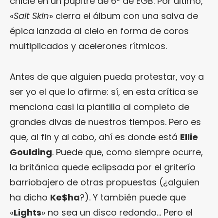
chicle en un pupitre de 6º de EGB. Por último,
«
Salt Skin
» cierra el álbum con una salva de
épica lanzada al cielo en forma de coros
multiplicados y acelerones rítmicos.
Antes de que alguien pueda protestar, voy a
ser yo el que lo afirme: sí, en esta crítica se
menciona casi la plantilla al completo de
grandes divas de nuestros tiempos. Pero es
que, al fin y al cabo, ahí es donde está
Ellie
Goulding
. Puede que, como siempre ocurre,
la británica quede eclipsada por el griterío
barriobajero de otras propuestas (¿alguien
ha dicho
Ke$ha
?). Y también puede que
«
Lights
» no sea un disco redondo… Pero el