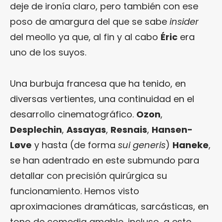
deje de ironía claro, pero también con ese
poso de amargura del que se sabe
insider
del meollo ya que, al fin y al cabo
Éric
era
uno de los suyos.
Una burbuja francesa que ha tenido, en
diversas vertientes, una continuidad en el
desarrollo cinematográfico.
Ozon
,
Desplechin
,
Assayas
,
Resnais
,
Hansen-
Løve
y hasta (de forma
sui generis
)
Haneke
,
se han adentrado en este submundo para
detallar con precisión quirúrgica su
funcionamiento. Hemos visto
aproximaciones dramáticas, sarcásticas, en
tono de comedia amable, incluso, a este