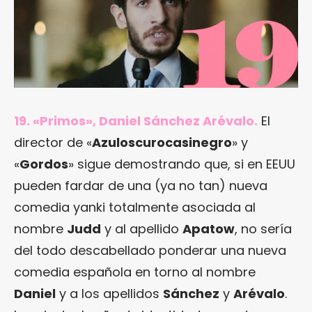
19. «Primos», Daniel Sánchez Arévalo.
El
director de «
Azuloscurocasinegro
» y
«
Gordos
» sigue demostrando que, si en EEUU
pueden fardar de una (ya no tan) nueva
comedia yanki totalmente asociada al
nombre
Judd
y al apellido
Apatow
, no sería
del todo descabellado ponderar una nueva
comedia española en torno al nombre
Daniel
y a los apellidos
Sánchez
y
Arévalo
.