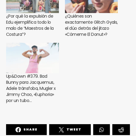
¿Por qué la expulsión de
¿Quiénes son
Edu ejemplifica todo lo
exactamente Glitch Gyals,
malo de “Maestros de la
el dúo detrás del jitazo
Costura”?
«Cómeme El Donut»?
Up&Down #379. Bad
Bunny para Jacquemus,
Adele tránsfoba, Mugler x
Jimmy Choo, «Euphoria»
por un tubo…
SHARE
TWEET