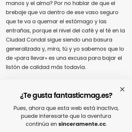
manos y el alma? Por no hablar de que el
brebaje que va dentro de ese vaso seguro
que te va a quemar el estómago y las
entrañas, porque el nivel del café y el té en la
Ciudad Condal sigue siendo una basura
generalizada y, mira, tú y yo sabemos que lo
de «para llevar» es una excusa para bajar el
listón de calidad más todavía.
Por todo eso me he enamorado
¿Te gusta fantasticmag.es?
profundamente de
Pandacha
, un pequeño
local que abrió sus puertas en 2017 justo
Pues, ahora que esta web está inactiva,
tocando con Plaza Urquinaona
puede interesarte que la aventura
(específicamente, en el número 2 de la calle
continúa en
sinceramente.cc
.
Ausiàs March) y que yo he descubierto hace