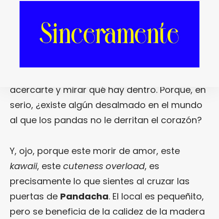
tan solo un par de meses. El flechazo, por
cierto, nació en los ojos… Como nacen todos
los flechazos, ¿no? Y es que ver desde la
lejanía la banderola con la silueta de un
panda sobre la puerta de
Pandacha
invita a
acercarte y mirar qué hay dentro. Porque, en
serio, ¿existe algún desalmado en el mundo
al que los pandas no le derritan el corazón?
Y, ojo, porque este morir de amor, este
kawaii
, este
cuteness overload
, es
precisamente lo que sientes al cruzar las
puertas de
Pandacha
. El local es pequeñito,
pero se beneficia de la calidez de la madera