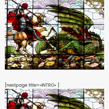
[nextpage title=»INTRO» ]