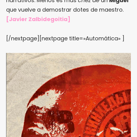
narrativos. Menos es más
chez de
un
Miguel
que vuelve a demostrar dotes de maestro.
[Javier Zalbidegoitia]
[/nextpage][nextpage title=»Automática» ]