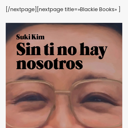
[/nextpage][nextpage title=»Blackie Books» ]