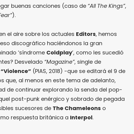
egar buenas canciones (caso de
“All The Kings”
,
 Fear”
).
n el aire sobre los actuales
Editors
, hemos
greso discográfico haciéndonos la gran
ominado ‘síndrome
Coldplay
’, como les sucedió
ntes? Desvelado
“Magazine”
, single de
,
“Violence”
(PIAS, 2018) -que se editará el 9 de
 que, al menos en este tema de adelanto,
ad de continuar explorando la senda del pop-
aquel post-punk enérgico y sobrado de pegada
ibles sucesores de
The Chameleons
o
mo respuesta británica a
Interpol
.