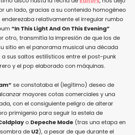
último disco hasta la fecha de
Editors
, nos dejó
or un lado, gracias a su contenido homogéneo
 enderezaba relativamente el irregular rumbo
álbum
“In This Light And On This Evening”
or otro, transmitía la impresión de que los de
 sitio en el panorama musical una década
 sus saltos estilísticos entre el post-punk
arrero y el pop elaborado con máquinas.
eam”
se constataba el (legítimo) deseo de
lcanzar mayores cotas comerciales y una
da, con el consiguiente peligro de alterar
o primigenio para seguir la estela de
Coldplay
o
Depeche Mode
(tras una etapa en
a sombra de
U2
), a pesar de que durante el