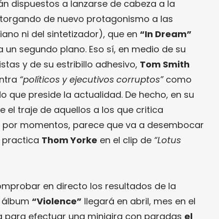
n dispuestos a lanzarse de cabeza a la
 otorgando de nuevo protagonismo a las
piano ni del sintetizador), que en
“In Dream”
 un segundo plano. Eso sí, en medio de su
stas y de su estribillo adhesivo,
Tom Smith
ontra
“políticos y ejecutivos corruptos”
como
o que preside la actualidad. De hecho, en su
e el traje de aquellos a los que critica
e, por momentos, parece que va a desembocar
e practica
Thom Yorke
en el clip de
“Lotus
mprobar en directo los resultados de la
u álbum
“Violence”
llegará en abril, mes en el
a para efectuar una minigira con paradas
el