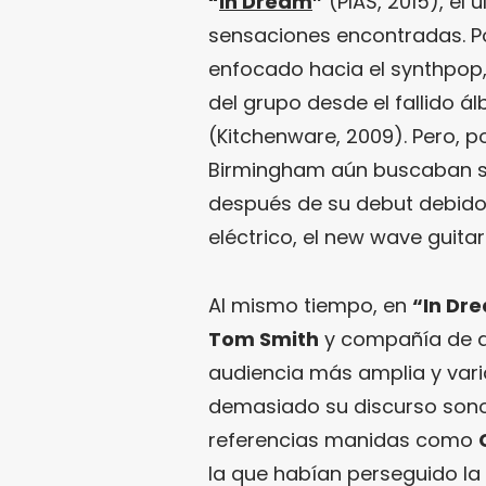
“
In Dream
”
(PIAS, 2015), el 
sensaciones encontradas. P
enfocado hacia el synthpop,
del grupo desde el fallido 
(Kitchenware, 2009). Pero, p
Birmingham aún buscaban su
después de su debut debido a
eléctrico, el new wave guit
Al mismo tiempo, en
“In Dr
Tom Smith
y compañía de a
audiencia más amplia y varia
demasiado su discurso sonor
referencias manidas como
la que habían perseguido l