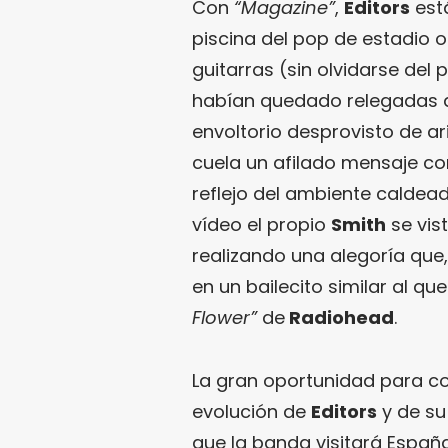
Con
“Magazine”
,
Editors
está
piscina del pop de estadio
guitarras (sin olvidarse del 
habían quedado relegadas a
envoltorio desprovisto de ari
cuela un afilado mensaje c
reflejo del ambiente caldead
vídeo el propio
Smith
se vist
realizando una alegoría qu
en un bailecito similar al qu
Flower”
de
Radiohead
.
La gran oportunidad para co
evolución de
Editors
y de s
que la banda visitará Españ