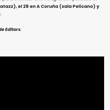
tazz), el 28 en A Coruña (sala Pelícano) y
)
.
de Editors
.