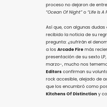
proceso no dejaron de entr
“Ocean Of Night”
o
“Life Is A
Así que, con algunas dudas e
recibido la noticia de su re
pregunta: ¿sufrirán el den
a los
Arcade Fire
más recie
presentación de su sexto LP
marzo-, mucho nos tememos
Editors
confirman su volunt
rock accesible, alejado de 
que los encumbró como pos
Kitchens Of Distinction
y co