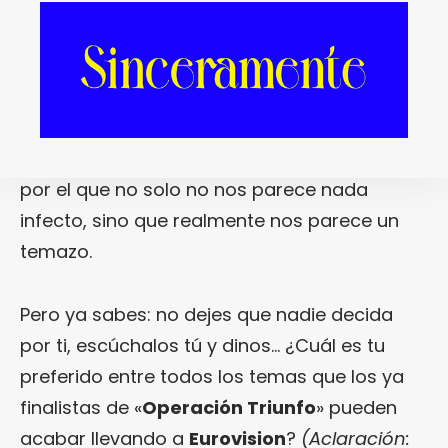
escuchando los nueve temas que ya están
sobre la mesa… Y empezar a decidir dónde
están nuestras filias y nuestras fobias. Si
eres un indeciso, tranquilo, que nosotros ya
los hemos ordenado pertinentemente
empezando por el más infecto y acabando
por el que no solo no nos parece nada
infecto, sino que realmente nos parece un
temazo.
Pero ya sabes: no dejes que nadie decida
por ti, escúchalos tú y dinos… ¿Cuál es tu
preferido entre todos los temas que los ya
finalistas de «
Operación Triunfo
» pueden
acabar llevando a
Eurovision
?
(Aclaración: