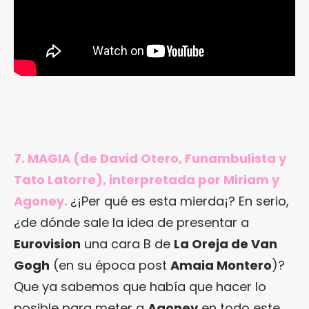
7. MAGIA (de David Otero, Funambulista y
Tato Latorre), interpretada por Miriam y
Agoney.
¿¡Per qué es esta mierda¡? En serio,
¿de dónde sale la idea de presentar a
Eurovision
una cara B de
La Oreja de Van
Gogh
(en su época post
Amaia Montero
)?
Que ya sabemos que había que hacer lo
posible para meter a
Agoney
en todo este