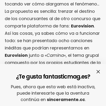
tocando ver cómo alargamos el fenómeno…
La propuesta es sencilla: trenzar el destino
de los concursantes al de otro concurso que
comparte plataforma de fans:
Eurovision
.
Así las cosas, ya sabes cómo va a funcionar
todo: se han presentado ocho canciones
inéditas que podrían representarnos en
Eurovision
junto a «
Camina
«, el tema grupal
compuesto por los propios estudiantes de la
Academia
.
¿Te gusta fantasticmag.es?
Una nueva gala decidirá cuál es la canción
Pues, ahora que esta web está inactiva,
que nos representará en el certamen
puede interesarte que la aventura
europeo pero, por ahora, lo que toca es ir
continúa en
sinceramente.cc
.