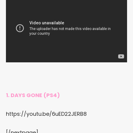
1. DAYS GONE (PS4)
https://youtu.be/6uED22JERB8
[/nextpage]