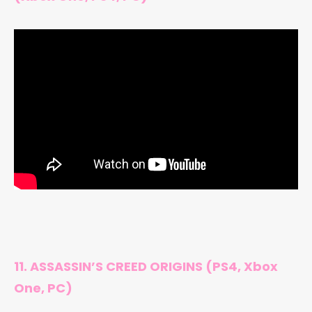
11. ASSASSIN’S CREED ORIGINS (PS4, Xbox
One, PC)