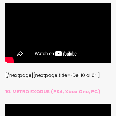
[/nextpage][nextpage title=»Del 10 al 6″ ]
10. METRO EXODUS (PS4, Xbox One, PC)