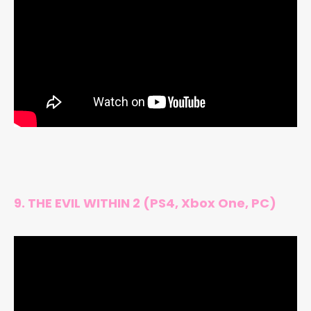
9. THE EVIL WITHIN 2 (PS4, Xbox One, PC)