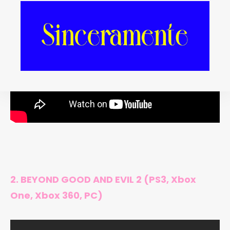
2. BEYOND GOOD AND EVIL 2 (PS3, Xbox
One, Xbox 360, PC)