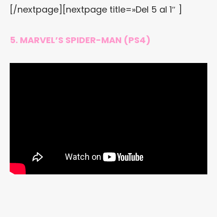
[/nextpage][nextpage title=»Del 5 al 1″ ]
5. MARVEL’S SPIDER-MAN (PS4)