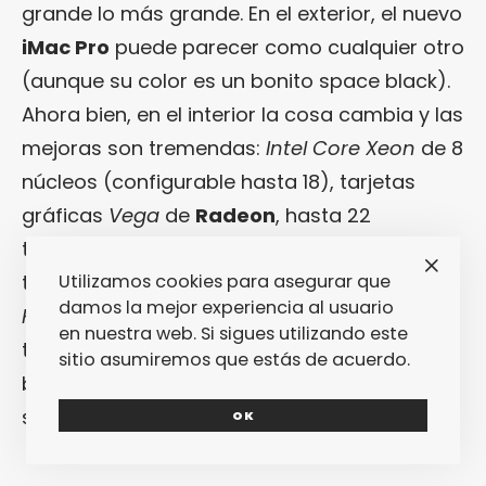
grande lo más grande. En el exterior, el nuevo
iMac Pro
puede parecer como cualquier otro
(aunque su color es un bonito space black).
Ahora bien, en el interior la cosa cambia y las
mejoras son tremendas:
Intel Core Xeon
de 8
núcleos (configurable hasta 18), tarjetas
gráficas
Vega
de
Radeon
, hasta 22
teraflops, 128 ECC de memoria RAM, hasta 4
Utilizamos cookies para asegurar que
tbs de almacenamiento SSD, cámara
damos la mejor experiencia al usuario
FaceTime
(con resolución de 1080), nuevo
en nuestra web. Si sigues utilizando este
teclado, nuevo ratón… Lo dicho: una nueva
sitio asumiremos que estás de acuerdo.
bestia parda (o, más bien, una nueva bestia
space black).
OK