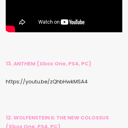
13. ANTHEM (Xbox One, PS4, PC)
https://youtu.be/zQhbHwkMSA4
12. WOLFENSTEIN II: THE NEW COLOSSUS
(Xbox One, PS4, PC)