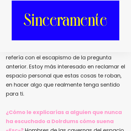
arte de los últimos años?
En los últimos
años ha habido MUCHA mierda comercial
que se ha consumido como un anestésico.
La forma en la que la gente se enchufa a
Netflix
o a lo que sea y simplemente
desconecta… Esto no es a lo que yo me
refería con el escapismo de la pregunta
anterior. Estoy más interesado en reclamar el
espacio personal que estas cosas te roban,
en hacer algo que realmente tenga sentido
para ti.
¿Cómo le explicarías a alguien que nunca
ha escuchado a Dolrdums cómo suena
«Esc»?
Hombres de las cavernas del espacio