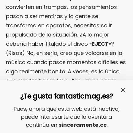
convierten en trampas, los pensamientos
pasan a ser mentiras y la gente se
transforma en aparatos, necesitas salir
propulsado de la situación. ¿A lo mejor
debería haber titulado el disco «
EJECT
«?
(Risas) No, en serio, creo que volcarse en la
música cuando pasas momentos difíciles es
algo realmente bonito. A veces, es lo único
que puedes hacer. Con «
Esc
» quise hacer
algo ideal precisamente para ese tipo de
¿Te gusta fantasticmag.es?
momentos.
Pues, ahora que esta web está inactiva,
puede interesarte que la aventura
¿Crees entonces que el concepto de
continúa en
sinceramente.cc
.
«escapismo» es de los más presentes en el