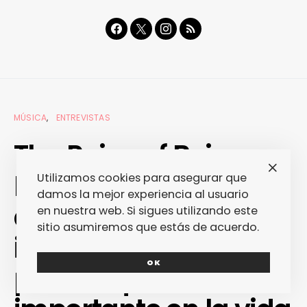
MÚSICA
ENTREVISTAS
The Pains of Being
Pure at Heart: «Sólo
Utilizamos cookies para asegurar que
damos la mejor experiencia al usuario
alguien joven es tan
en nuestra web. Si sigues utilizando este
sitio asumiremos que estás de acuerdo.
idiota como para
OK
pensar que lo único