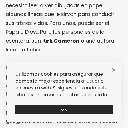
necesita leer o ver dibujadas en papel
algunas líneas que le sirvan para conducir
sus tristes vidas. Para unos, puede ser el
Papa o Dios… Para los personajes de la
escritora, son
Kirk Cameron
o una autora
literaria ficticia.
La habilidad narrativa de
Fernández
es
Utilizamos cookies para asegurar que
pasmosa: estructurada en capítulos breves,
damos la mejor experiencia al usuario
«
Wendolin Kramer
» consigue construir una
en nuestra web. Si sigues utilizando este
trama no por menos compleja sí muy
sitio asumiremos que estás de acuerdo.
enrevesada que engloba a cantidad de
OK
personajes y lugares inventados de la
geografía barcelonesa. La trama se sucede