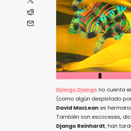
Django Django
no cuenta en
(como algún despistado por 
David MacLean
es hermano d
También son escoceses, dic
Django Reinhardt
, han tar