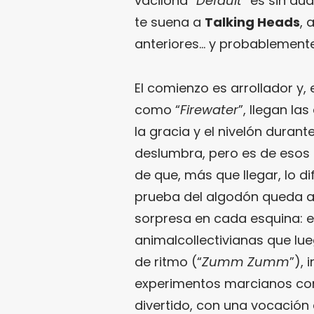
vacilona “
Default
” es sin du
te suena a
Talking Heads
, 
anteriores… y probablemente
El comienzo es arrollador y,
como “
Firewater
”, llegan la
la gracia y el nivelón duran
deslumbra, pero es de esos 
de que, más que llegar, lo dif
prueba del algodón queda a
sorpresa en cada esquina: 
animalcollectivianas que lue
de ritmo (“
Zumm Zumm
”), 
experimentos marcianos con
divertido, con una vocación