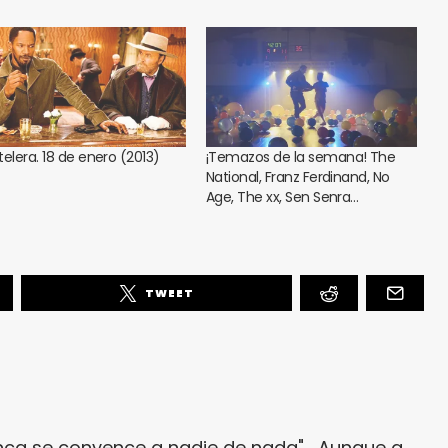
telera. 18 de enero (2013)
¡Temazos de la semana! The
National, Franz Ferdinand, No
Age, The xx, Sen Senra…
TWEET
unca se convence a nadie de nada"... Aunque a