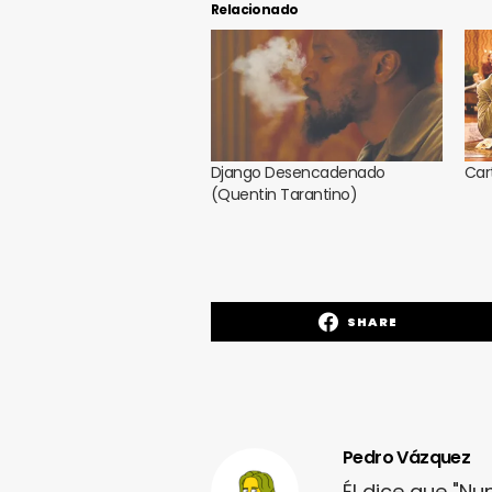
Relacionado
Django Desencadenado
Car
(Quentin Tarantino)
SHARE
Pedro Vázquez
Él dice que "N