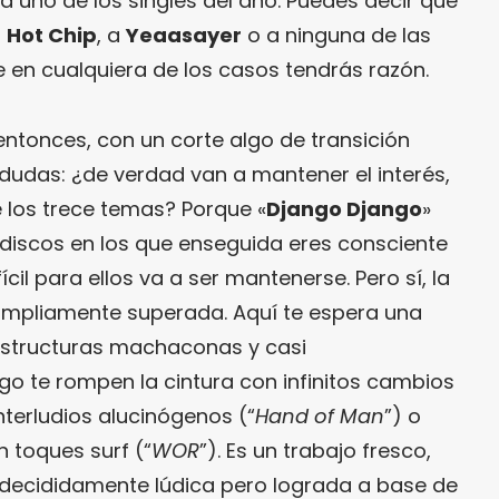
da uno de los singles del año. Puedes decir que
a
Hot Chip
, a
Yeaasayer
o a ninguna de las
 en cualquiera de los casos tendrás razón.
 entonces, con un corte algo de transición
s dudas: ¿de verdad van a mantener el interés,
te los trece temas? Porque «
Django Django
»
discos en los que enseguida eres consciente
ícil para ellos va a ser mantenerse. Pero sí, la
mpliamente superada. Aquí te espera una
estructuras machaconas y casi
go te rompen la cintura con infinitos cambios
interludios alucinógenos (“
Hand of Man
”) o
 toques surf (“
WOR
”). Es un trabajo fresco,
 decididamente lúdica pero lograda a base de