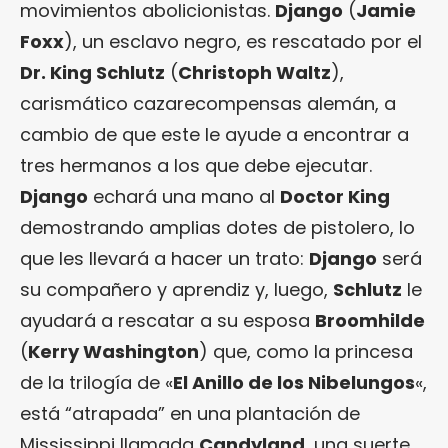
movimientos abolicionistas.
Django
(
Jamie
Foxx
), un esclavo negro, es rescatado por el
Dr. King Schlutz
(
Christoph Waltz
),
carismático cazarecompensas alemán, a
cambio de que este le ayude a encontrar a
tres hermanos a los que debe ejecutar.
Django
echará una mano al
Doctor King
demostrando amplias dotes de pistolero, lo
que les llevará a hacer un trato:
Django
será
su compañero y aprendiz y, luego,
Schlutz
le
ayudará a rescatar a su esposa
Broomhilde
(
Kerry Washington
) que, como la princesa
de la trilogía de «
El Anillo de los Nibelungos
«,
está “atrapada” en una plantación de
Mississippi llamada
Candyland
, una suerte