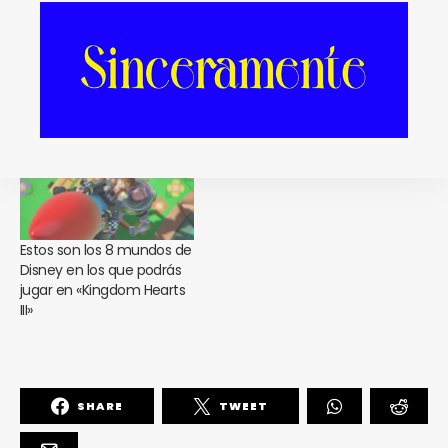
Cartelera. Es la semana de
Este corto de animación
«La Bella y La Bestia», que
tiene a todo Internet
no te engañen
llorando con una preciosa
historia de amor entre dos
niños gays
Estos son los 8 mundos de
Disney en los que podrás
jugar en «Kingdom Hearts
III»
SHARE
TWEET