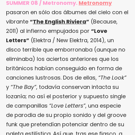
SUMMER 08 / Metronomy.
Metronomy
pasaron en sólo dos álbumes del cielo con el
vibrante
“
The English Riviera
”
(Because,
2011) al infierno empujados por
“
Love
Letters
”
(Elektra / New Elektra, 2014), un
disco terrible que emborronaba (aunque no
eliminaba) los aciertos anteriores que los
británicos habían conseguido en forma de
canciones lustrosas. Dos de ellas,
“The Look”
y
“The Bay”
, todavía conservan intacta su
lozanía; no así el posterior y supuesto single
de campanillas
“Love Letters”
, una especie
de parodia de su propio sonido y del groove
funk que pretendían potenciar dentro de su
paleta estilística. Así que, tras ese fiasco, a