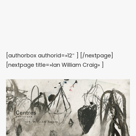
[authorbox authorid=»12″ ] [/nextpage]
[nextpage title=»Ian William Craig» ]