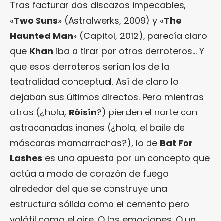
Tras facturar dos discazos impecables,
«
Two Suns
» (Astralwerks, 2009) y «
The
Haunted Man
» (Capitol, 2012), parecía claro
que
Khan
iba a tirar por otros derroteros… Y
que esos derroteros serían los de la
teatralidad conceptual. Así de claro lo
dejaban sus últimos directos. Pero mientras
otras (¿hola,
Róisín
?) pierden el norte con
astracanadas inanes (¿hola, el baile de
máscaras mamarrachas?), lo de
Bat For
Lashes
es una apuesta por un concepto que
actúa a modo de corazón de fuego
alrededor del que se construye una
estructura sólida como el cemento pero
volátil como el aire. O las emociones. O un