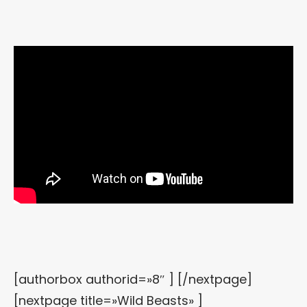
[authorbox authorid=»8″ ] [/nextpage]
[nextpage title=»Wild Beasts» ]