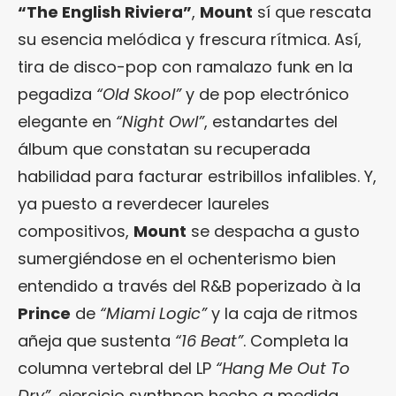
“The English Riviera”
,
Mount
sí que rescata
su esencia melódica y frescura rítmica. Así,
tira de disco-pop con ramalazo funk en la
pegadiza
“Old Skool”
y de pop electrónico
elegante en
“Night Owl”
, estandartes del
álbum que constatan su recuperada
habilidad para facturar estribillos infalibles. Y,
ya puesto a reverdecer laureles
compositivos,
Mount
se despacha a gusto
sumergiéndose en el ochenterismo bien
entendido a través del R&B poperizado à la
Prince
de
“Miami Logic”
y la caja de ritmos
añeja que sustenta
“16 Beat”
. Completa la
columna vertebral del LP
“Hang Me Out To
Dry”
, ejercicio synthpop hecho a medida