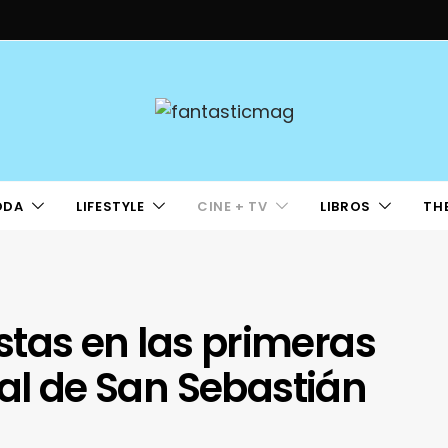
ODA
LIFESTYLE
CINE + TV
LIBROS
TH
istas en las primeras
val de San Sebastián