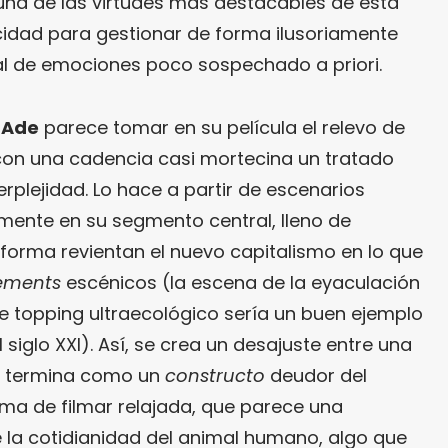
e una de las virtudes más destacables de esta
cidad para gestionar de forma ilusoriamente
dal de emociones poco sospechado a priori.
 Ade
parece tomar en su película el relevo de
con una cadencia casi mortecina un tratado
plejidad. Lo hace a partir de escenarios
mente en su segmento central, lleno de
forma revientan el nuevo capitalismo en lo que
ements
escénicos (la escena de la eyaculación
 topping ultraecológico sería un buen ejemplo
siglo XXI). Así, se crea un desajuste entre una
e termina como un
constructo
deudor del
rma de filmar relajada, que parece una
la cotidianidad del animal humano, algo que