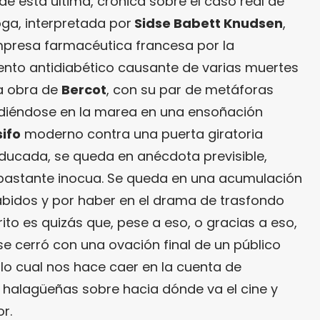
 esta última, crónica sobre el caso real de
ga, interpretada por
Sidse Babett Knudsen
,
mpresa farmacéutica francesa por la
ento antidiabético causante de varias muertes
La obra de
Bercot
, con su par de metáforas
ndiéndose en la marea en una ensoñación
sifo
moderno contra una puerta giratoria
ducada, se queda en anécdota previsible,
astante inocua. Se queda en una acumulación
habidos y por haber en el drama de trasfondo
to es quizás que, pese a eso, o gracias a eso,
 se cerró con una ovación final de un público
o cual nos hace caer en la cuenta de
 halagüeñas sobre hacia dónde va el cine y
r.