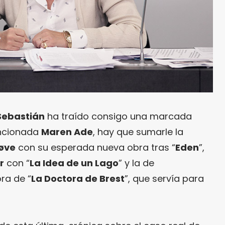
 Sebastián
ha traído consigo una marcada
encionada
Maren Ade
, hay que sumarle la
øve
con su esperada nueva obra tras “
Eden
”,
r
con “
La Idea de un Lago
” y la de
ora de “
La Doctora de Brest
”, que servía para