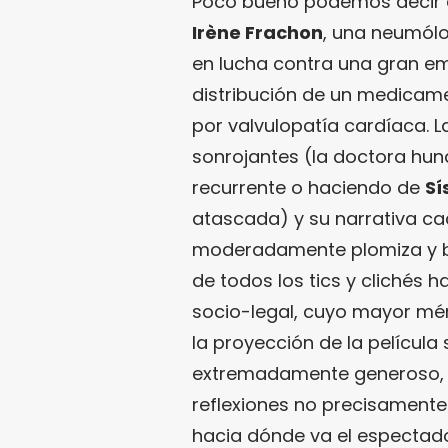
Poco bueno podemos decir de
Irène Frachon
, una neumólo
en lucha contra una gran e
distribución de un medicam
por valvulopatía cardíaca. 
sonrojantes (la doctora hu
recurrente o haciendo de
Sí
atascada) y su narrativa ca
moderadamente plomiza y b
de todos los tics y clichés 
socio-legal, cuyo mayor méri
la proyección de la película
extremadamente generoso, l
reflexiones no precisamente
hacia dónde va el espectado