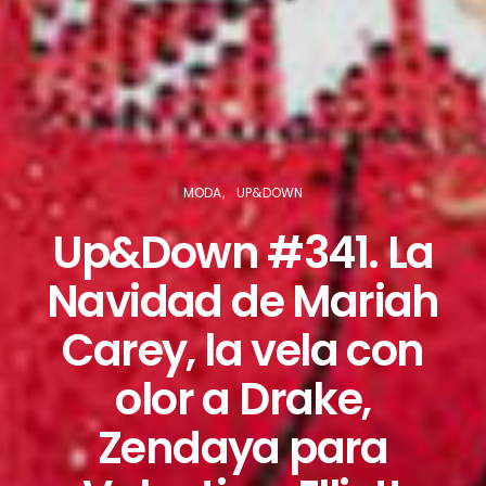
MODA
UP&DOWN
Up&Down #341. La
Navidad de Mariah
Carey, la vela con
olor a Drake,
Zendaya para