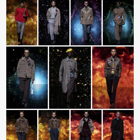
¿Te gusta fantasticmag.es?
Pues, ahora que esta web está inactiva,
puede interesarte que la aventura
continúa en
sinceramente.cc
.