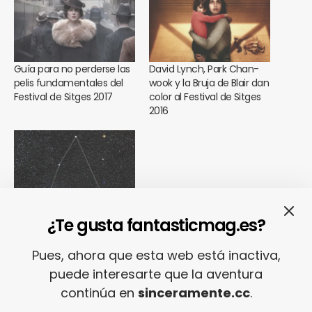
Guía para no perderse las
David Lynch, Park Chan-
pelis fundamentales del
wook y la Bruja de Blair dan
Festival de Sitges 2017
color al Festival de Sitges
2016
Guía para no perderse en
el Festival de Sitges 2016
¿Te gusta fantasticmag.es?
Pues, ahora que esta web está inactiva,
puede interesarte que la aventura
SHARE
TWEET
continúa en
sinceramente.cc
.