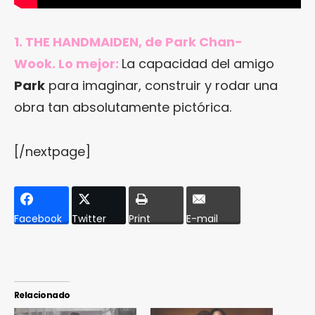
1. THE HANDMAIDEN, de Park Chan-
Wook. Lo mejor:
La capacidad del amigo
Park
para imaginar, construir y rodar una
obra tan absolutamente pictórica.
[/nextpage]
Facebook
Twitter
Print
E-mail
Relacionado