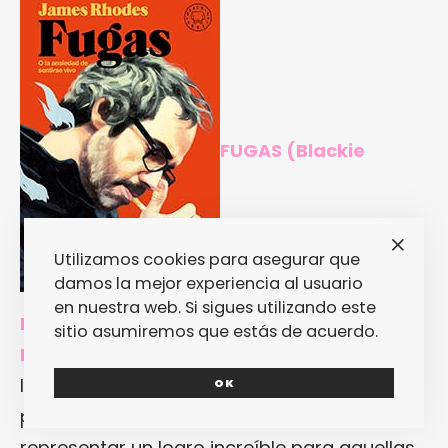
FUGAS (Blackie
Utilizamos cookies para asegurar que
damos la mejor experiencia al usuario
en nuestra web. Si sigues utilizando este
Books), de James Rhodes
sitio asumiremos que estás de acuerdo.
LA EDITORIAL DICE:
«Levantarse de la cama,
llevar a los niños al colegio, ir a trabajar,
OK
preparar algo de comer… Todo esto puede
representar un logro increíble para aquellas