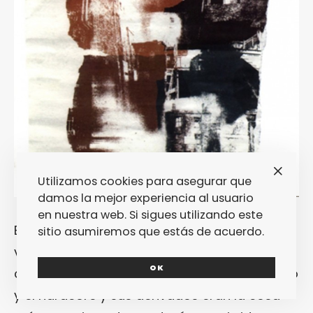
Utilizamos cookies para asegurar que
damos la mejor experiencia al usuario
en nuestra web. Si sigues utilizando este
Esta mañana he estado trabajando y he
sitio asumiremos que estás de acuerdo.
vuelto a las cintas de casette que
OK
comentaba antes. Cuando era más pequeño
y el hardcore y sus derivados eran la cosa