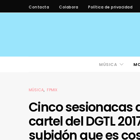
Contacta
Colabora
Política de privacidad
MÚSICA
M
MÚSICA
FPMIX
Cinco sesionacas de
cartel del DGTL 20
subidón que es co