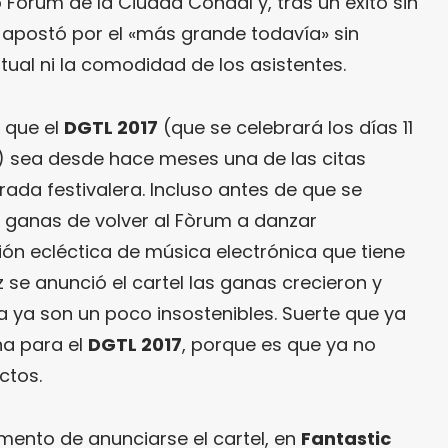
o Fòrum de la Ciudad Condal y, tras un éxito sin
apostó por el «más grande todavía» sin
itual ni la comodidad de los asistentes.
 que el
DGTL 2017
(que se celebrará los días 11
) sea desde hace meses una de las citas
ada festivalera. Incluso antes de que se
a ganas de volver al Fòrum a danzar
ón ecléctica de música electrónica que tiene
ez se anunció el cartel las ganas crecieron y
a ya son un poco insostenibles. Suerte que ya
a para el
DGTL 2017
, porque es que ya no
ctos.
mento de anunciarse el cartel, en
Fantastic