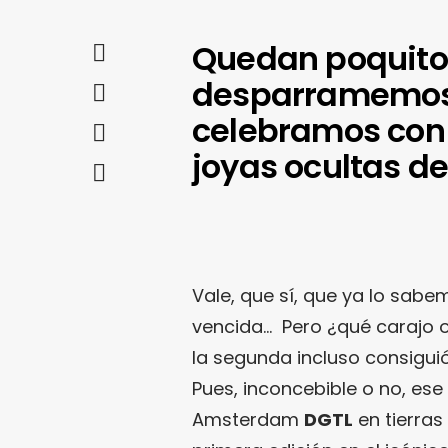
Quedan poquito
desparramemos e
celebramos con 
joyas ocultas del
Vale, que sí, que ya lo sabe
vencida… Pero ¿qué carajo o
la segunda incluso consigui
Pues, inconcebible o no, ese
Amsterdam
DGTL
en tierras