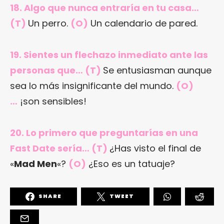
18. Algo que nunca entraría en tu casa…
(T)
Un perro.
(O)
Un calendario de pared.
19. Sientes un flechazo inmediato ante las
personas que… (T)
Se entusiasman aunque
sea lo más insignificante del mundo.
(O)
…
¡son sensibles!
20. Lo primero que preguntarías en una
Fast Date sería… (T)
¿Has visto el final de
«
Mad Men
«?
(O)
¿Eso es un tatuaje?
SHARE
TWEET