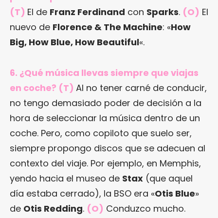
(T)
El de
Franz Ferdinand
con
Sparks
.
(O)
El
nuevo de
Florence & The Machine
: «
How
Big, How Blue, How Beautiful
«.
6. ¿Qué música llevas siempre que viajas
en coche? (T)
Al no tener carné de conducir,
no tengo demasiado poder de decisión a la
hora de seleccionar la música dentro de un
coche. Pero, como copiloto que suelo ser,
siempre propongo discos que se adecuen al
contexto del viaje. Por ejemplo, en Memphis,
yendo hacia el museo de
Stax
(que aquel
día estaba cerrado), la BSO era «
Otis Blue
»
de
Otis Redding
.
(O)
Conduzco mucho.