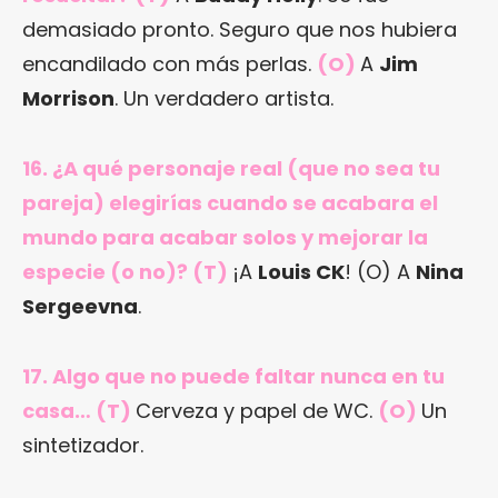
demasiado pronto. Seguro que nos hubiera
encandilado con más perlas.
(O)
A
Jim
Morrison
. Un verdadero artista.
16. ¿A qué personaje real (que no sea tu
pareja) elegirías cuando se acabara el
mundo para acabar solos y mejorar la
especie (o no)? (T)
¡A
Louis CK
! (O) A
Nina
Sergeevna
.
17. Algo que no puede faltar nunca en tu
casa… (T)
Cerveza y papel de WC.
(O)
Un
sintetizador.