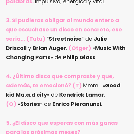
palabras.
Impulsiva, enérgica y vital.
3. Si pudieras obligar al mundo entero a
que escuchase un disco en concreto, ese
sería… (Tutu)
“
Streetnoise
” de
Julie
Driscoll
y
Brian Auger
.
(Otger)
«
Music With
Changing Parts
» de
Philip Glass
.
4. ¿Último disco que compraste y que,
además, te emocionó? (T)
Mmm… «
Good
kid Ma.a.d city
» de
Kendrick Lamar
.
(O)
«
Stories
» de
Enrico Pieranunzi
.
5. ¿El disco que esperas con más ganas
para los próximos meses?