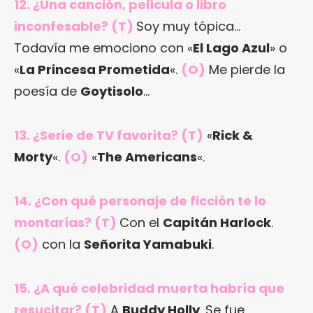
12. ¿Una canción, película o libro
inconfesable? (T)
Soy muy tópica…
Todavía me emociono con «
El Lago Azul
» o
«
La Princesa Prometida
«.
(O)
Me pierde la
poesía de
Goytisolo
…
13. ¿Serie de TV favorita? (T)
«
Rick &
Morty
«.
(O)
«
The Americans
«.
14. ¿Con qué personaje de ficción te lo
montarías? (T)
Con el
Capitán Harlock
.
(O)
con la
Señorita Yamabuki
.
15. ¿A qué celebridad muerta habría que
resucitar? (T)
A
Buddy Holly
. Se fue