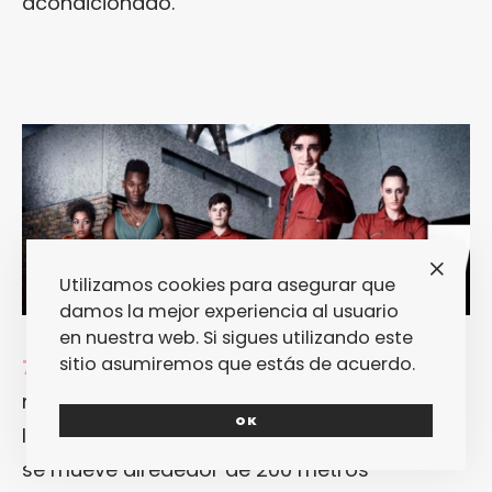
acondicionado.
.
Utilizamos cookies para asegurar que
damos la mejor experiencia al usuario
en nuestra web. Si sigues utilizando este
sitio asumiremos que estás de acuerdo.
7. «Misfits».
La respuesta británica a la
nueva ciencia ficción televisiva americana.
OK
Irreverente, fresca y sobrada de ingenio que
se mueve alrededor de 200 metros