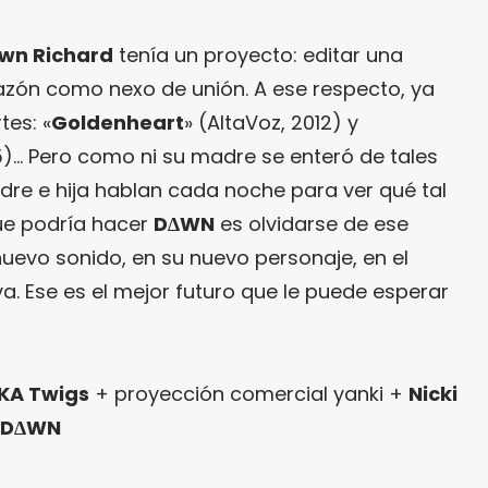
wn Richard
tenía un proyecto: editar una
razón como nexo de unión. A ese respecto, ya
tes: «
Goldenheart
» (AltaVoz, 2012) y
5)… Pero como ni su madre se enteró de tales
re e hija hablan cada noche para ver qué tal
que podría hacer
D∆WN
es olvidarse de ese
nuevo sonido, en su nuevo personaje, en el
a. Ese es el mejor futuro que le puede esperar
KA Twigs
+ proyección comercial yanki +
Nicki
D∆WN