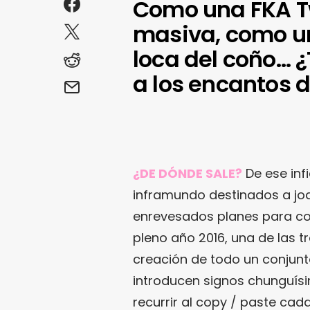
Como una FKA T
masiva, como un
loca del coño… 
a los encantos
¿DE DÓNDE SALE?
De ese infi
inframundo destinados a jod
enrevesados planes para con
pleno año 2016, una de las t
creación de todo un conjunt
introducen signos chunguí
recurrir al copy / paste ca