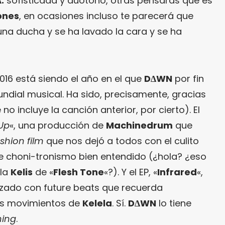
.
sofisticada y duotono, otras pensarás que es
ones
, en ocasiones incluso te parecerá que
na ducha y se ha lavado la cara y se ha
2016 está siendo el año en el que
D∆WN
por fin
ndial musical. Ha sido, precisamente, gracias
no incluye la canción anterior, por cierto). El
Up
«, una producción de
Machinedrum
que
shion film
que nos dejó a todos con el culito
 choni-tronismo bien entendido (¿hola? ¿eso
 la
Kelis
de «
Flesh Tone
«?). Y el EP, «
Infrared
«,
nzado con future beats que recuerda
os movimientos de
Kelela
. Sí.
D∆WN
lo tiene
hing
.