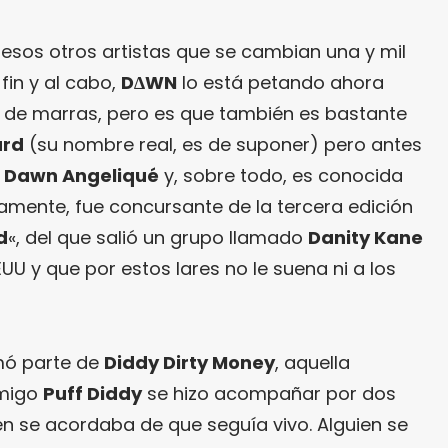
e esos otros artistas que se cambian una y mil
fin y al cabo,
D∆WN
lo está petando ahora
de marras, pero es que también es bastante
ard
(su nombre real, es de suponer) pero antes
o
Dawn Angeliqué
y, sobre todo, es conocida
amente, fue concursante de la tercera edición
d
«, del que salió un grupo llamado
Danity Kane
UU y que por estos lares no le suena ni a los
mó parte de
Diddy Dirty Money
, aquella
amigo
Puff Diddy
se hizo acompañar por dos
en se acordaba de que seguía vivo. Alguien se