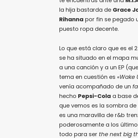
te encuentras ante una
M.I.A
la hija bastarda de
Grace J
Rihanna
por fin se pegado u
puesto ropa decente.
Lo que está claro que es el 
se ha situado en el mapa mu
a una canción y a un EP (que 
tema en cuestión es «
Wake 
venía acompañado de un
fa
hecho
Pepsi-Cola
a base de
que vemos es la sombra de
es una maravilla de r&b tre
poderosamente a los últim
todo para ser
the next big t