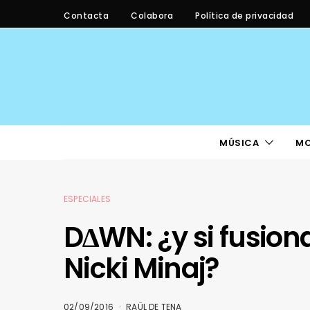
Contacta
Colabora
Política de privacidad
MÚSICA
M
ESPECIALES
D∆WN: ¿y si fusio
Nicki Minaj?
02/09/2016
RAÜL DE TENA