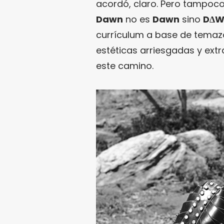
acordó, claro. Pero tampoco 
Dawn
no es
Dawn
sino
D∆W
currículum a base de temazo
estéticas arriesgadas y extra
este camino.