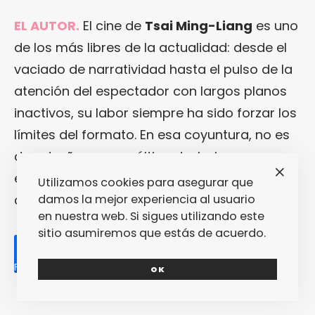
EL AUTOR.
El cine de
Tsai Ming-Liang
es uno
de los más libres de la actualidad: desde el
vaciado de narratividad hasta el pulso de la
atención del espectador con largos planos
inactivos, su labor siempre ha sido forzar los
límites del formato. En esa coyuntura, no es
de extrañar que su último trabajo sea un
ejercicio de depuración absoluta tan radical
Utilizamos cookies para asegurar que
damos la mejor experiencia al usuario
como «
Your Face
«.
en nuestra web. Si sigues utilizando este
sitio asumiremos que estás de acuerdo.
Facebook
Twitter
Print
E-mail
OK