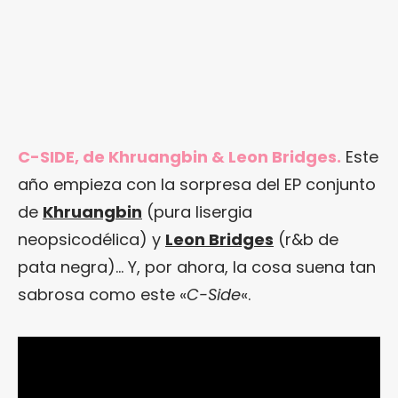
C-SIDE, de Khruangbin & Leon Bridges.
Este
año empieza con la sorpresa del EP conjunto
de
Khruangbin
(pura lisergia
neopsicodélica) y
Leon Bridges
(r&b de
pata negra)… Y, por ahora, la cosa suena tan
sabrosa como este «
C-Side
«.