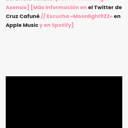
Asensio] [Más información en
el Twitter de
Cruz Cafuné
// Escucha «Moonlight922»
en
Apple Music
y en Spotify]