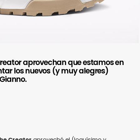
 Creator aprovechan que estamos en
tar los nuevos (y muy alegres)
 Gianno.
The Creator
aprovechó el (loquísimo y