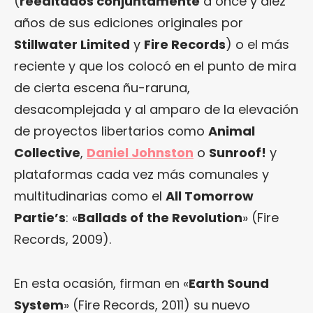
(
reeditados conjuntamente
a once y diez
años de sus ediciones originales por
Stillwater Limited
y
Fire Records
) o el más
reciente y que los colocó en el punto de mira
de cierta escena ñu-raruna,
desacomplejada y al amparo de la elevación
de proyectos libertarios como
Animal
Collective
,
Daniel Johnston
o
Sunroof!
y
plataformas cada vez más comunales y
multitudinarias como el
All Tomorrow
Partie’s
: «
Ballads of the Revolution
» (Fire
Records, 2009).
En esta ocasión, firman en «
Earth Sound
System
» (Fire Records, 2011) su nuevo