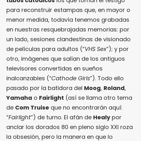
tubos catódicos
los que toman el testigo
para reconstruir estampas que, en mayor o
menor medida, todavía tenemos grabadas
en nuestras resquebrajadas memorias: por
un lado, sesiones clandestinas de visionado
de películas para adultos (“
VHS Sex
”); y por
otro, imágenes que salían de los antiguos
televisores convertidas en sueños
inalcanzables (“
Cathode Girls
”). Todo ello
pasado por la batidora del
Moog
,
Roland
,
Yamaha
o
Fairlight
(así se llama otro tema
de
Com Truise
que no encontrarán aquí:
“
Fairlight
”) de turno. El afán de
Healy
por
anclar los dorados 80 en pleno siglo XXI roza
la obsesión, pero la manera en que lo