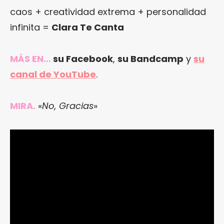
caos + creatividad extrema + personalidad
infinita =
Clara Te Canta
MÁS EN…
su Facebook
,
su Bandcamp
y
su
canal de YouTube
.
MIRA.
«
No, Gracias
»