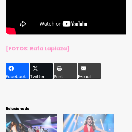
[FOTOS: Rafa Laplaza]
Facebook
Twitter
Print
E-mail
Relacionado