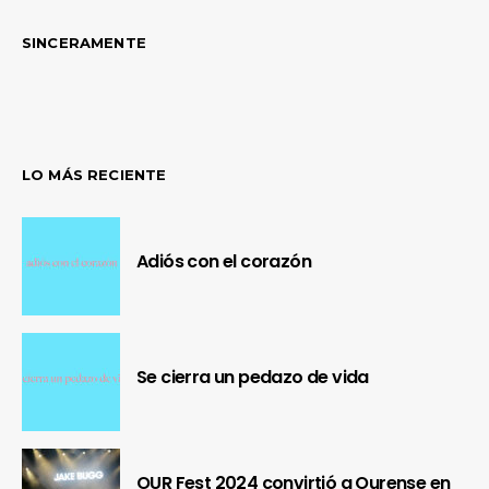
SINCERAMENTE
LO MÁS RECIENTE
Adiós con el corazón
¿Te gusta fantasticmag.es?
Se cierra un pedazo de vida
Pues, ahora que esta web está inactiva,
puede interesarte que la aventura
continúa en
sinceramente.cc
.
OUR Fest 2024 convirtió a Ourense en