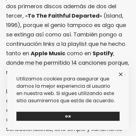
dos primeros discos además de dos del
tercer, «
To The Faithful Departed
» (Island,
1996), porque el genio tampoco es algo que
se extinga así como así. También pongo a
continuación links a la playlist que he hecho
tanto en
Apple Music
como en
Spotify
,
donde me he permitido 14 canciones porque,
mira, es que tenían que ser 14. Y punto.
Utilizamos cookies para asegurar que
damos la mejor experiencia al usuario
Los temas a continuación van en orden de
en nuestra web. Si sigues utilizando este
disco y de tracklist. Así se evitan tops
sitio asumiremos que estás de acuerdo.
absurdos que no vienen a cuento porque lo
OK
que aquí interesa no es hacer rankings
sensacionalistas, sino simple y llanamente