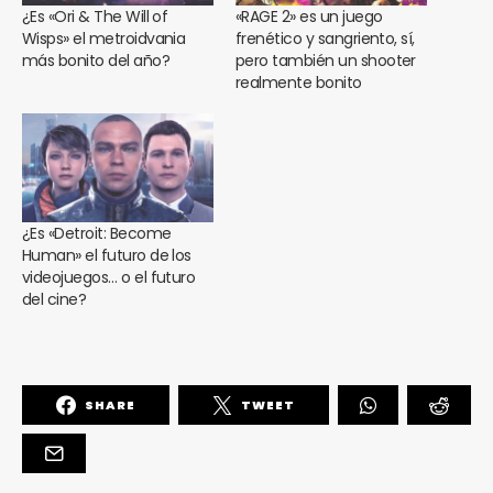
¿Es «Ori & The Will of
«RAGE 2» es un juego
Wisps» el metroidvania
frenético y sangriento, sí,
más bonito del año?
pero también un shooter
realmente bonito
¿Es «Detroit: Become
Human» el futuro de los
videojuegos… o el futuro
del cine?
SHARE
TWEET