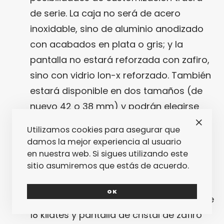
de serie. La caja no será de acero
inoxidable, sino de aluminio anodizado
con acabados en plata o gris; y la
pantalla no estará reforzada con zafiro,
sino con vidrio Ion-x reforzado. También
estará disponible en dos tamaños (de
nuevo 42 o 38 mm) y podrán elegirse
entre un total de cinco correas de
Utilizamos cookies para asegurar que
fluoroelastómero en cinco colores
damos la mejor experiencia al usuario
posibles: blanco, azul, verde, rosa o
en nuestra web. Si sigues utilizando este
sitio asumiremos que estás de acuerdo.
negro.
APPLE WATCH EDITION.
La joya de la
OK
corona: seis modelos con caja de oro de
18 kilates y pantalla de cristal de zafiro