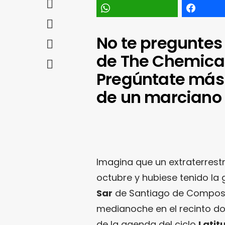
No te preguntes
de The Chemical
Pregúntate más 
de un marciano 
Imagina que un extraterrestr
octubre y hubiese tenido la g
Sar
de Santiago de Composte
medianoche en el recinto d
de la agenda del ciclo
Latit