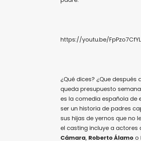
https://youtu.be/FpPzo7CfY
¿Qué dices? ¿Que después d
queda presupuesto semanal? P
es la comedia española de es
ser un historia de padres c
sus hijas de yernos que no l
el casting incluye a actore
Cámara
,
Roberto Álamo
o