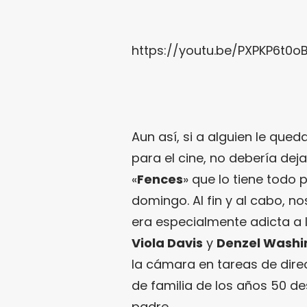
https://youtu.be/PXPKP6t0o
Aun así, si a alguien le qu
para el cine, no debería dej
«
Fences
» que lo tiene todo 
domingo. Al fin y al cabo, 
era especialmente adicta a l
Viola Davis
y
Denzel Washi
la cámara en tareas de direc
de familia de los años 50 d
padre.