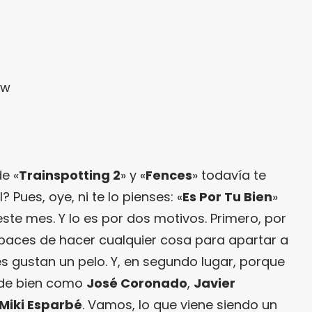
Lw
e «
Trainspotting 2
» y «
Fences
» todavía te
ues, oye, ni te lo pienses: «
Es Por Tu Bien
»
te mes. Y lo es por dos motivos. Primero, por
apaces de hacer cualquier cosa para apartar a
es gustan un pelo. Y, en segundo lugar, porque
s de bien como
José Coronado
,
Javier
Miki Esparbé
. Vamos, lo que viene siendo un