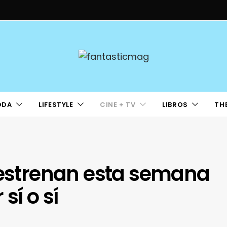
ODA
LIFESTYLE
CINE + TV
LIBROS
TH
 estrenan esta semana
sí o sí