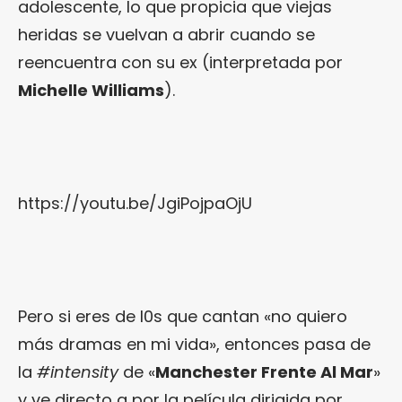
adolescente, lo que propicia que viejas
heridas se vuelvan a abrir cuando se
reencuentra con su ex (interpretada por
Michelle Williams
).
https://youtu.be/JgiPojpaOjU
Pero si eres de l0s que cantan «no quiero
más dramas en mi vida», entonces pasa de
la
#intensity
de «
Manchester Frente Al Mar
»
y ve directo a por la película dirigida por