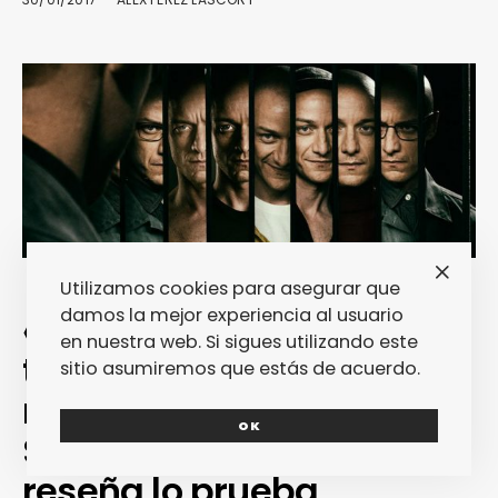
Utilizamos cookies para asegurar que
damos la mejor experiencia al usuario
«Múltiple» confirma que
en nuestra web. Si sigues utilizando este
tenemos de vuelta al
sitio asumiremos que estás de acuerdo.
mejor M. Night
OK
Shyamalan… Y esta
reseña lo prueba